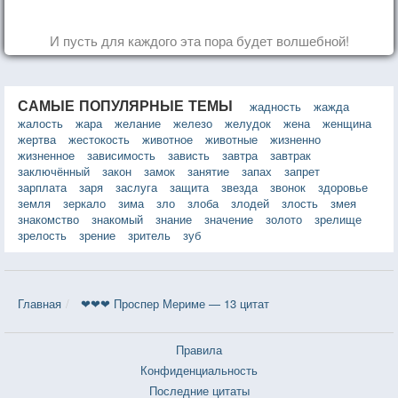
И пусть для каждого эта пора будет волшебной!
САМЫЕ ПОПУЛЯРНЫЕ ТЕМЫ
жадность
жажда
жалость
жара
желание
железо
желудок
жена
женщина
жертва
жестокость
животное
животные
жизненно
жизненное
зависимость
зависть
завтра
завтрак
заключённый
закон
замок
занятие
запах
запрет
зарплата
заря
заслуга
защита
звезда
звонок
здоровье
земля
зеркало
зима
зло
злоба
злодей
злость
змея
знакомство
знакомый
знание
значение
золото
зрелище
зрелость
зрение
зритель
зуб
Главная
❤❤❤ Проспер Мериме — 13 цитат
Правила
Конфиденциальность
Последние цитаты