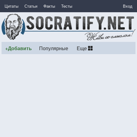
Цитаты
Статьи
Факты
Тесты
Вход
+Добавить
Популярные
Еще