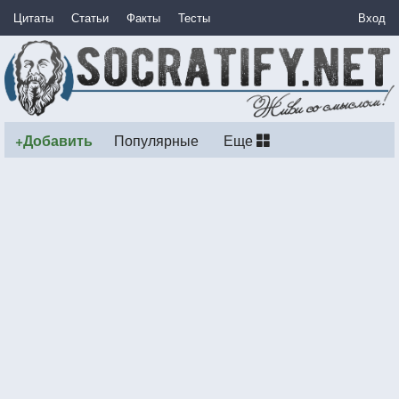
Цитаты
Статьи
Факты
Тесты
Вход
+Добавить
Популярные
Еще