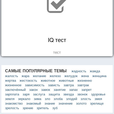
IQ тест
тест
САМЫЕ ПОПУЛЯРНЫЕ ТЕМЫ
жадность
жажда
жалость
жара
желание
железо
желудок
жена
женщина
жертва
жестокость
животное
животные
жизненно
жизненное
зависимость
зависть
завтра
завтрак
заключённый
закон
замок
занятие
запах
запрет
зарплата
заря
заслуга
защита
звезда
звонок
здоровье
земля
зеркало
зима
зло
злоба
злодей
злость
змея
знакомство
знакомый
знание
значение
золото
зрелище
зрелость
зрение
зритель
зуб