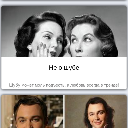
Не о шубе
Шубу может моль подъесть, а любовь всегда в тренде!