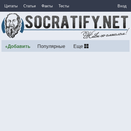
Цитаты
Статьи
Факты
Тесты
Вход
+Добавить
Популярные
Еще