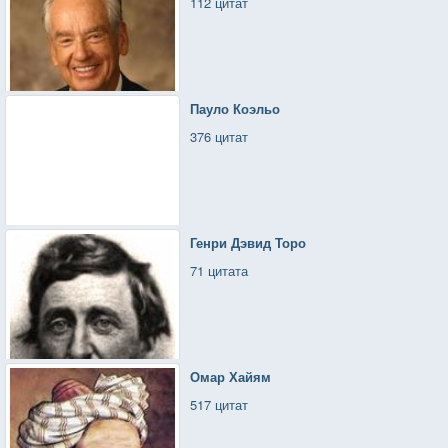
112 цитат
Пауло Коэльо
376 цитат
Генри Дэвид Торо
71 цитата
Омар Хайям
517 цитат