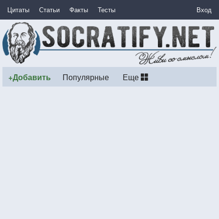
Цитаты
Статьи
Факты
Тесты
Вход
+Добавить
Популярные
Еще