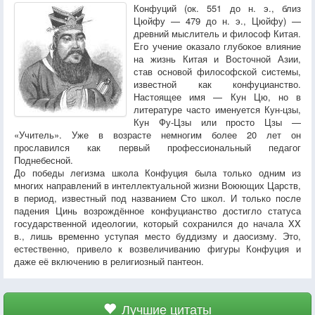
Конфуций (ок. 551 до н. э., близ
Цюйфу — 479 до н. э., Цюйфу) —
древний мыслитель и философ Китая.
Его учение оказало глубокое влияние
на жизнь Китая и Восточной Азии,
став основой философской системы,
известной как конфуцианство.
Настоящее имя — Кун Цю, но в
литературе часто именуется Кун-цзы,
Кун Фу-Цзы или просто Цзы —
«Учитель». Уже в возрасте немногим более 20 лет он
прославился как первый профессиональный педагог
Поднебесной.
До победы легизма школа Конфуция была только одним из
многих направлений в интеллектуальной жизни Воюющих Царств,
в период, известный под названием Сто школ. И только после
падения Цинь возрождённое конфуцианство достигло статуса
государственной идеологии, который сохранился до начала XX
в., лишь временно уступая место буддизму и даосизму. Это,
естественно, привело к возвеличиванию фигуры Конфуция и
даже её включению в религиозный пантеон.
Лучшие цитаты