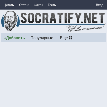
Цитаты
Статьи
Факты
Тесты
Вход
+Добавить
Популярные
Еще