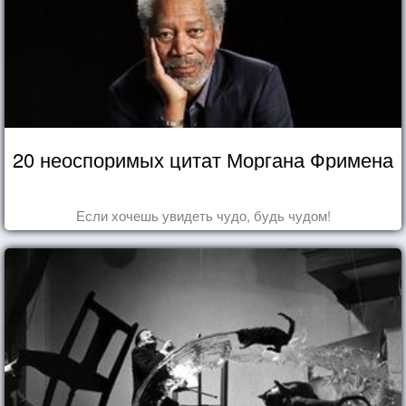
20 неоспоримых цитат Моргана Фримена
Если хочешь увидеть чудо, будь чудом!