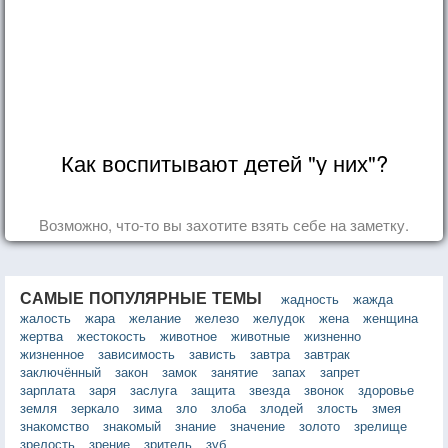
Как воспитывают детей "у них"?
Возможно, что-то вы захотите взять себе на заметку.
САМЫЕ ПОПУЛЯРНЫЕ ТЕМЫ
жадность
жажда
жалость
жара
желание
железо
желудок
жена
женщина
жертва
жестокость
животное
животные
жизненно
жизненное
зависимость
зависть
завтра
завтрак
заключённый
закон
замок
занятие
запах
запрет
зарплата
заря
заслуга
защита
звезда
звонок
здоровье
земля
зеркало
зима
зло
злоба
злодей
злость
змея
знакомство
знакомый
знание
значение
золото
зрелище
зрелость
зрение
зритель
зуб