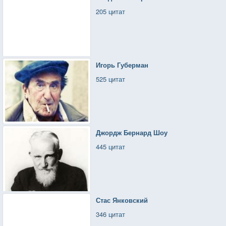
пушку и пользовался ею. Не то, чтобы я решил так
205 цитат
раз и навсегда Нет, просто делал все, чтобы
выжить, и, в конце концов, оказался там, где
я сейчас.
Игорь Губерман
525 цитат
Джордж Бернард Шоу
445 цитат
Стас Янковский
346 цитат