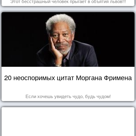
Этот бесстрашный человек прыгает в объятия львов!!!
20 неоспоримых цитат Моргана Фримена
Если хочешь увидеть чудо, будь чудом!