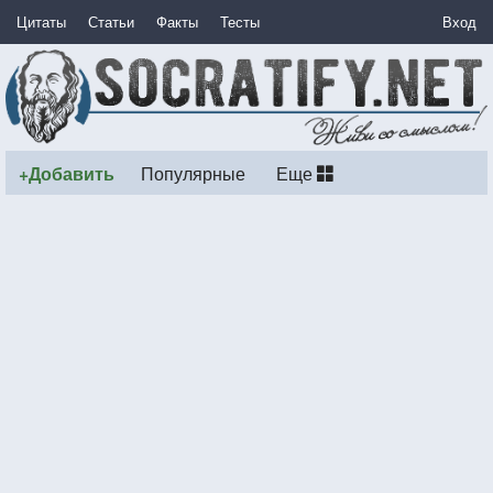
Цитаты
Статьи
Факты
Тесты
Вход
+Добавить
Популярные
Еще