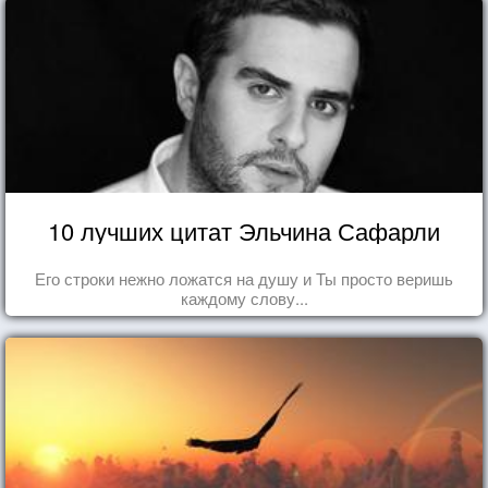
10 лучших цитат Эльчина Сафарли
Его строки нежно ложатся на душу и Ты просто веришь
каждому слову...