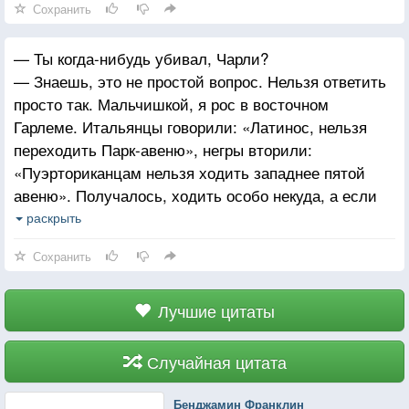
Сохранить
— Ты когда-нибудь убивал, Чарли?
— Знаешь, это не простой вопрос. Нельзя ответить
просто так. Мальчишкой, я рос в восточном
Гарлеме. Итальянцы говорили: «Латинос, нельзя
переходить Парк-авеню», негры вторили:
«Пуэрториканцам нельзя ходить западнее пятой
авеню». Получалось, ходить особо некуда, а если
хочется сходить в Центральный парк покормить
раскрыть
уток, значит, не повезло. Но я никого не слушал.
Сохранить
Поднимаюсь на сто шестую в Центральный парк
рядом с озером, и меня окружает целая армия. Что
делать? Адреналин подскакивает, вытаскиваю
Лучшие цитаты
ножичек и говорю: «Давай, я любого из вас
поимею», а они — «Не выйдет, мы убьём тебя
Случайная цитата
раньше», и достают пистолеты. Больше никогда
в жизни я так не бегал и потом всегда носил с собой
Бенджамин Франклин