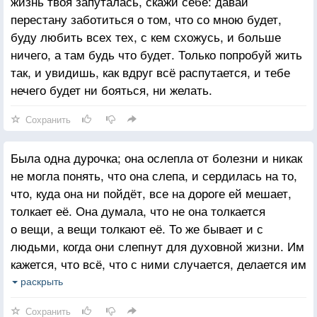
жизнь твоя запуталась, скажи себе: давай
перестану заботиться о том, что со мною будет,
буду любить всех тех, с кем схожусь, и больше
ничего, а там будь что будет. Только попробуй жить
так, и увидишь, как вдруг всё распутается, и тебе
нечего будет ни бояться, ни желать.
Сохранить
Была одна дурочка; она ослепла от болезни и никак
не могла понять, что она слепа, и сердилась на то,
что, куда она ни пойдёт, все на дороге ей мешает,
толкает её. Она думала, что не она толкается
о вещи, а вещи толкают её. То же бывает и с
людьми, когда они слепнут для духовной жизни. Им
кажется, что всё, что с ними случается, делается им
назло, и они сердятся на людей, а не понимают
раскрыть
того, что им, как той дурочке, нехорошо не от других
Сохранить
людей, а оттого, что они слепы для духовной жизни