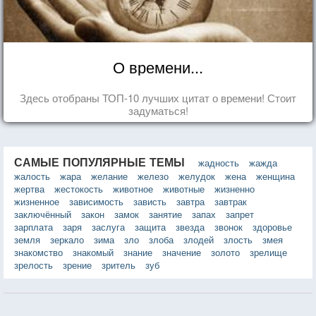
О времени...
Здесь отобраны ТОП-10 лучших цитат о времени! Стоит
задуматься!
САМЫЕ ПОПУЛЯРНЫЕ ТЕМЫ
жадность
жажда
жалость
жара
желание
железо
желудок
жена
женщина
жертва
жестокость
животное
животные
жизненно
жизненное
зависимость
зависть
завтра
завтрак
заключённый
закон
замок
занятие
запах
запрет
зарплата
заря
заслуга
защита
звезда
звонок
здоровье
земля
зеркало
зима
зло
злоба
злодей
злость
змея
знакомство
знакомый
знание
значение
золото
зрелище
зрелость
зрение
зритель
зуб