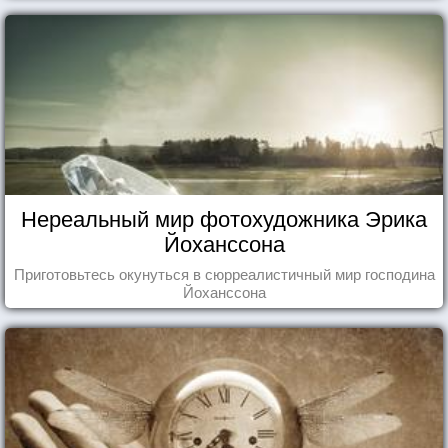
Нереальный мир фотохудожника Эрика
Йоханссона
Приготовьтесь окунуться в сюрреалистичный мир господина
Йоханссона