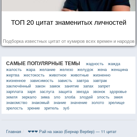
ТОП 20 цитат знаменитых личностей
Подборка известных цитат от кумиров всех времен и народов
САМЫЕ ПОПУЛЯРНЫЕ ТЕМЫ
жадность
жажда
жалость
жара
желание
железо
желудок
жена
женщина
жертва
жестокость
животное
животные
жизненно
жизненное
зависимость
зависть
завтра
завтрак
заключённый
закон
замок
занятие
запах
запрет
зарплата
заря
заслуга
защита
звезда
звонок
здоровье
земля
зеркало
зима
зло
злоба
злодей
злость
змея
знакомство
знакомый
знание
значение
золото
зрелище
зрелость
зрение
зритель
зуб
Главная
❤❤❤ Рай на заказ (Бернар Вербер) — 11 цитат