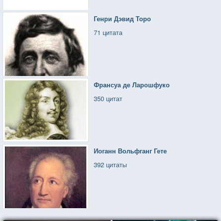
Генри Дэвид Торо
71 цитата
Франсуа де Ларошфуко
350 цитат
Иоганн Вольфганг Гете
392 цитаты