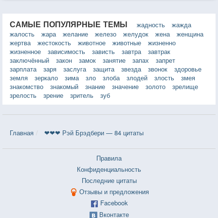
САМЫЕ ПОПУЛЯРНЫЕ ТЕМЫ
жадность
жажда
жалость
жара
желание
железо
желудок
жена
женщина
жертва
жестокость
животное
животные
жизненно
жизненное
зависимость
зависть
завтра
завтрак
заключённый
закон
замок
занятие
запах
запрет
зарплата
заря
заслуга
защита
звезда
звонок
здоровье
земля
зеркало
зима
зло
злоба
злодей
злость
змея
знакомство
знакомый
знание
значение
золото
зрелище
зрелость
зрение
зритель
зуб
Главная
❤❤❤ Рэй Брэдбери — 84 цитаты
Правила
Конфиденциальность
Последние цитаты
Отзывы и предложения
Facebook
Вконтакте