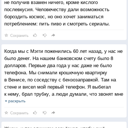
не получив взамен ничего, кроме кислого
послевкусия. Человечеству дали возможность
бороздить космос, но оно хочет заниматься
потреблением: пить пиво и смотреть сериалы.
Сохранить
Когда мы с Мэгги поженились 60 лет назад, у нас не
было денег. На нашем банковском счету было 8
долларов. Первые два года у нас даже не было
телефона. Мы снимали крошечную квартирку
в Венисе, по соседству с бензозаправкой. Там на
стене и висел мой первый телефон. Я выбегал
к нему, брал трубку, а люди думали, что звонят мне
домой. Не было даже телефона, что уж говорить
раскрыть
о машине. Но знаете, что у нас было? Любовь.
Сохранить