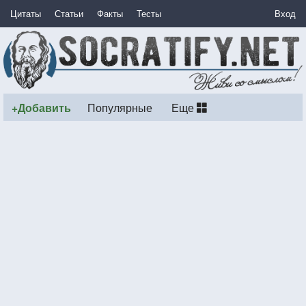
Цитаты
Статьи
Факты
Тесты
Вход
+Добавить
Популярные
Еще