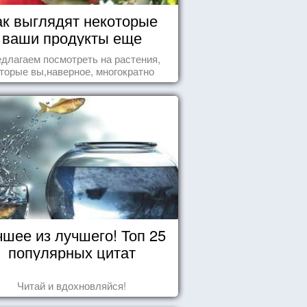
ак выглядят некоторые
ваши продукты еще
живыми?
длагаем посмотреть на растения,
торые вы,наверное, многократно
ели , но никогда не представляли
бе, что употребляете их в пищу.
чшее из лучшего! Топ 25
популярных цитат
Читай и вдохновляйся!