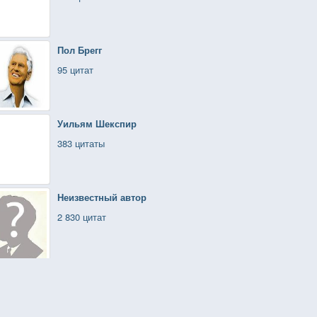
Пол Брегг
95 цитат
Уильям Шекспир
383 цитаты
Неизвестный автор
2 830 цитат