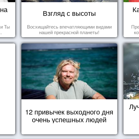
ина
К
Взгляд с высоты
 и Ты
Восхищайтесь впечатляющими видами
Пре
.
нашей прекрасной планеты!
ко
вид
се
Лу
12 привычек выходного дня
очень успешных людей