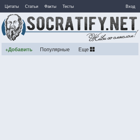
Цитаты
Статьи
Факты
Тесты
Вход
+Добавить
Популярные
Еще