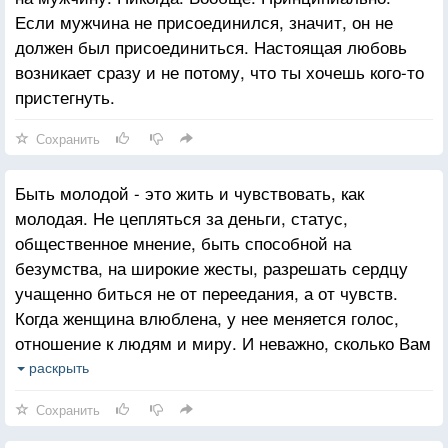
Если мужчина не присоединился, значит, он не
должен был присоединиться. Настоящая любовь
возникает сразу и не потому, что ты хочешь кого-то
пристегнуть.
Сохранить
Быть молодой - это жить и чувствовать, как
молодая. Не цепляться за деньги, статус,
общественное мнение, быть способной на
безумства, на широкие жесты, разрешать сердцу
учащенно биться не от переедания, а от чувств.
Когда женщина влюблена, у нее меняется голос,
отношение к людям и миру. И неважно, сколько Вам
лет, влюбляться можно и в 30, и в 40, и в 50 и в
раскрыть
80,..
Сохранить