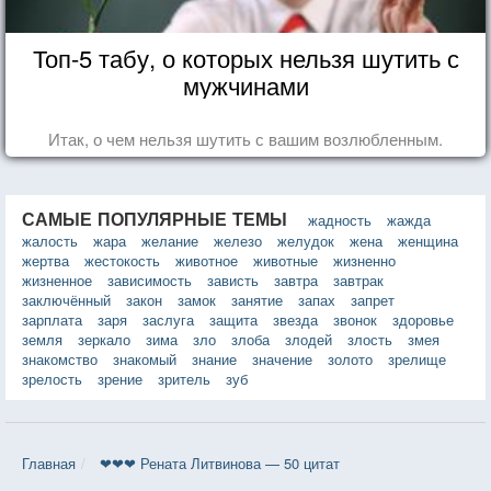
Топ-5 табу, о которых нельзя шутить с
мужчинами
Итак, о чем нельзя шутить с вашим возлюбленным.
САМЫЕ ПОПУЛЯРНЫЕ ТЕМЫ
жадность
жажда
жалость
жара
желание
железо
желудок
жена
женщина
жертва
жестокость
животное
животные
жизненно
жизненное
зависимость
зависть
завтра
завтрак
заключённый
закон
замок
занятие
запах
запрет
зарплата
заря
заслуга
защита
звезда
звонок
здоровье
земля
зеркало
зима
зло
злоба
злодей
злость
змея
знакомство
знакомый
знание
значение
золото
зрелище
зрелость
зрение
зритель
зуб
Главная
❤❤❤ Рената Литвинова — 50 цитат