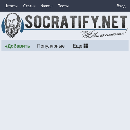
Цитаты
Статьи
Факты
Тесты
Вход
+Добавить
Популярные
Еще