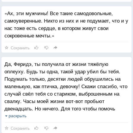
«Ах, эти мужчины! Все такие самодовольные,
самоуверенные. Никто из них и не подумает, что и у
нас тоже есть сердце, в котором живут свои
сокровенные мечты.»
Сохранить
Да, Феридэ, ты получила от жизни тяжёлую
оплеуху. Будь ты одна, такой удар убил бы тебя.
Подумать только, десятки людей обрушились на
маленькую, как птичка, девочку! Скажи спасибо, что
случай свёл тебя со стариком, выброшенным на
свалку. Часы моей жизни вот-вот пробьют
двенадцать. Но ничего. Для того чтобы помочь
тебе, много времени не потребуется. Лишь бы
раскрыть
только удалось это сделать Я не пожалею дней,
Сохранить
которые пропадут в этой бессмысленной