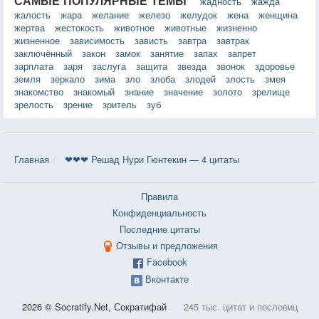
САМЫЕ ПОПУЛЯРНЫЕ ТЕМЫ
жадность
жажда
жалость
жара
желание
железо
желудок
жена
женщина
жертва
жестокость
животное
животные
жизненно
жизненное
зависимость
зависть
завтра
завтрак
заключённый
закон
замок
занятие
запах
запрет
зарплата
заря
заслуга
защита
звезда
звонок
здоровье
земля
зеркало
зима
зло
злоба
злодей
злость
змея
знакомство
знакомый
знание
значение
золото
зрелище
зрелость
зрение
зритель
зуб
Главная
❤❤❤ Решад Нури Гюнтекин — 4 цитаты
Правила
Конфиденциальность
Последние цитаты
Отзывы и предложения
Facebook
Вконтакте
2026 © Socratify.Net, Сократифай
245 тыс. цитат и пословиц