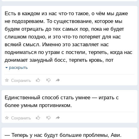
Есть в каждом из нас что-то такое, о чём мы даже
не подозреваем. То существование, которое мы
будем отрицать до тех самых пор, пока не будет
слишком поздно, и это что-то потеряет для нас
всякий смысл. Именно это заставляет нас
подниматься по утрам с постели, терпеть, когда нас
донимает занудный босс, терпеть кровь, пот
и слёзы. А всё потому, что нам хочется показать
раскрыть
другим, какие мы на самом деле хорошие,
Сохранить
красивые, щедрые, забавные и умные. «Можете
меня бояться или почитать, только, пожалуйста, не
Единственный способ стать умнее — играть с
считайте меня таким же как все». Нас объединяет
более умным противником.
это пристрастие. Мы наркоманы, сидящие на игле
одобрения и признания. Мы готовы на всё, лишь бы
Сохранить
нас похлопали по плечу и подарили золотые часы.
«Гип-гип-мать-его-так-ура!» Смотрите, какой умный
— Теперь у нас будут большие проблемы, Ави.
мальчик, завоевал очередную медальку, а теперь