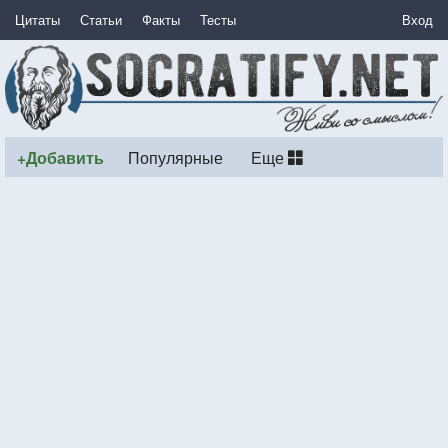
Цитаты
Статьи
Факты
Тесты
Вход
+Добавить
Популярные
Еще