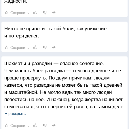
жадности.
Сохранить
Ничто не приносит такой боли, как унижение
и потеря денег.
Сохранить
Шахматы и разводки — опасное сочетание.
Чем масштабнее разводка — тем она древнее и ее
проще провернуть. По двум причинам: людям
кажется, что разводка не может быть такой древней
и масштабной. Не могло ведь так много людей
повестись на нее. И наконец, когда жертва начинает
сомневаться, что соперник ей равен, на самом деле
она начинает сомневаться в своих собственных
раскрыть
интеллектуальных способностях, но никто в этом не
Сохранить
признается. Даже самому себе.