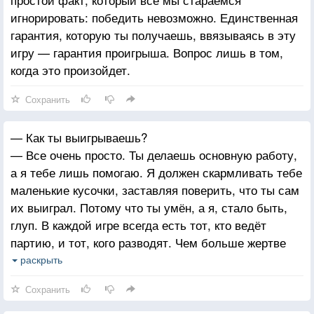
игнорировать: победить невозможно. Единственная
гарантия, которую ты получаешь, ввязываясь в эту
игру — гарантия проигрыша. Вопрос лишь в том,
когда это произойдет.
Сохранить
— Как ты выигрываешь?
— Все очень просто. Ты делаешь основную работу,
а я тебе лишь помогаю. Я должен скармливать тебе
маленькие кусочки, заставляя поверить, что ты сам
их выиграл. Потому что ты умён, а я, стало быть,
глуп. В каждой игре всегда есть тот, кто ведёт
партию, и тот, кого разводят. Чем больше жертве
кажется, что она ведёт игру, тем меньше она её
раскрыть
в действительности контролирует. Так жертва
Сохранить
затягивает на своей шее петлю, а я, как ведущий
игру, ей помогаю.