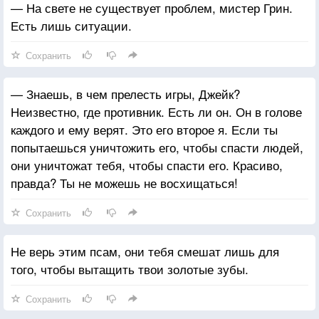
— На свете не существует проблем, мистер Грин.
натирает до блеска свой любимый кубок. Все это
Есть лишь ситуации.
сводит нас с ума. Мы не более, чем обезьяны,
нацепившие костюмы и страждущие признания
Сохранить
других. Если бы мы это понимали, мы бы так не
делали. Но кто-то специально скрывает от нас
— Знаешь, в чем прелесть игры, Джейк?
истину. Если бы у вас появился шанс начать всё
Неизвестно, где противник. Есть ли он. Он в голове
сначала, вы бы непременно спросили себя:
каждого и ему верят. Это его второе я. Если ты
«Почему?»
попытаешься уничтожить его, чтобы спасти людей,
они уничтожат тебя, чтобы спасти его. Красиво,
правда? Ты не можешь не восхищаться!
Сохранить
Не верь этим псам, они тебя смешат лишь для
того, чтобы вытащить твои золотые зубы.
Сохранить