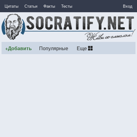
Цитаты
Статьи
Факты
Тесты
Вход
+Добавить
Популярные
Еще