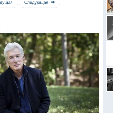
дущая
Следующая
я