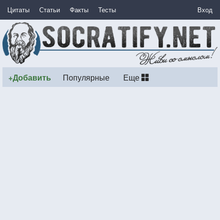
Цитаты
Статьи
Факты
Тесты
Вход
+Добавить
Популярные
Еще