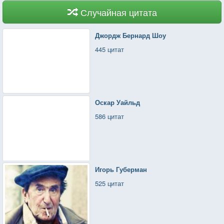
Случайная цитата
Джордж Бернард Шоу
445 цитат
Оскар Уайльд
586 цитат
Игорь Губерман
525 цитат