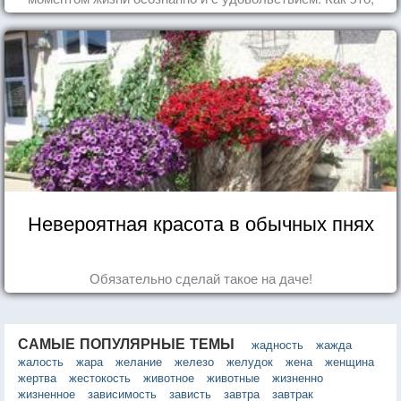
попробуем разобраться на реальных примерах.
Невероятная красота в обычных пнях
Обязательно сделай такое на даче!
САМЫЕ ПОПУЛЯРНЫЕ ТЕМЫ
жадность
жажда
жалость
жара
желание
железо
желудок
жена
женщина
жертва
жестокость
животное
животные
жизненно
жизненное
зависимость
зависть
завтра
завтрак