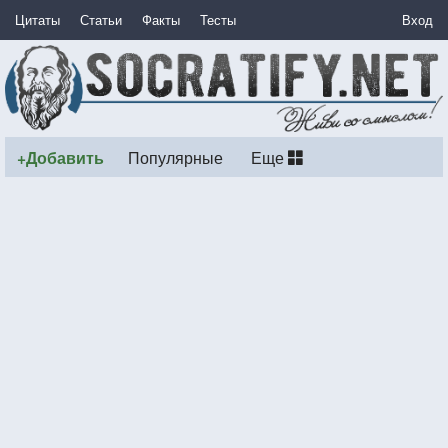
Цитаты
Статьи
Факты
Тесты
Вход
+Добавить
Популярные
Еще