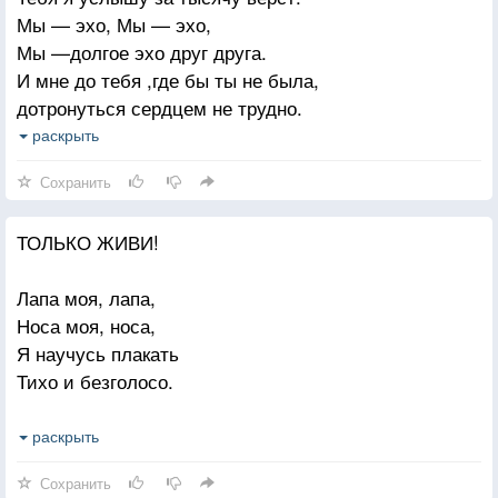
Мы — эхо, Мы — эхо,
Мы —долгое эхо друг друга.
И мне до тебя ,где бы ты не была,
дотронуться сердцем не трудно.
Опять нас любовь за собой позвала.
раскрыть
Мы — нежность, Мы — нежность.
Сохранить
Мы —вечная нежность друг друга.
И даже в краю наползающей тьмы,
ТОЛЬКО ЖИВИ!
за гранью смертельного круга,
я знаю, с тобой не расстанемся мы.
Лапа моя, лапа,
Мы — память, Мы — память.
Носа моя, носа,
Мы —звездная память друг друга.
Я научусь плакать
Тихо и безголосо.
Я научусь думать
раскрыть
Много и без истерик,
Сохранить
Гордость запру в трюмы