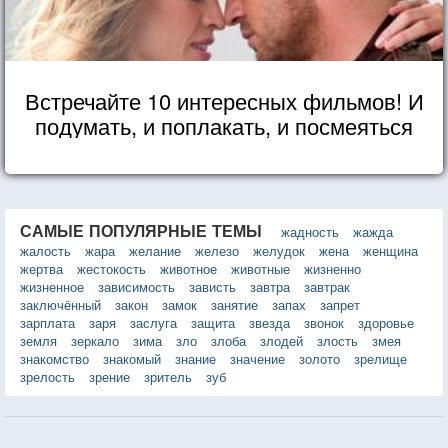
Встречайте 10 интересных фильмов! И
подумать, и поплакать, и посмеяться
САМЫЕ ПОПУЛЯРНЫЕ ТЕМЫ
жадность
жажда
жалость
жара
желание
железо
желудок
жена
женщина
жертва
жестокость
животное
животные
жизненно
жизненное
зависимость
зависть
завтра
завтрак
заключённый
закон
замок
занятие
запах
запрет
зарплата
заря
заслуга
защита
звезда
звонок
здоровье
земля
зеркало
зима
зло
злоба
злодей
злость
змея
знакомство
знакомый
знание
значение
золото
зрелище
зрелость
зрение
зритель
зуб