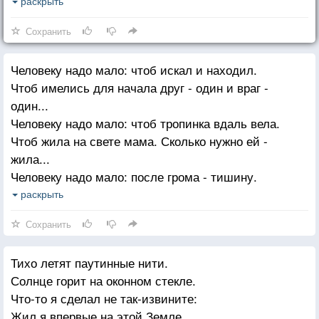
Совпадает в начале зимы,
раскрыть
Так с тобою совпали мы.
Сохранить
Мы совпали, еще не зная ничего
Человеку надо мало: чтоб искал и находил.
О зле и добре.
Чтоб имелись для начала друг - один и враг -
И навечно совпало с нами
один...
Ето время в календаре.
Человеку надо мало: чтоб тропинка вдаль вела.
Чтоб жила на свете мама. Сколько нужно ей -
жила...
Человеку надо мало: после грома - тишину.
Голубой клочок тумана. Жизнь - одну. И смерть -
раскрыть
одну.
Сохранить
Утром свежую газету - с Человечеством родство.
И всего одну планету: Землю! Только и всего.
Тихо летят паутинные нити.
И - межзвездную дорогу, да мечту о скоростях.
Солнце горит на оконном стекле.
Это, в сущности,- немного. Это, в общем-то, -
Что-то я сделал не так-извините:
пустяк.
Жил я впервые на этой Земле.
Невеликая награда. Невысокий пьедестал.