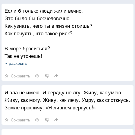
Ты науку донорства знала,
Если б только люди жили вечно,
Ты мне выговориться не мешала.
Это было бы бесчеловечно
Кровью собственной наполняла.
Как узнать, чего ты в жизни стоишь?
Успокаивала. Утешала...
Как почуять, что такое риск?
Плыл закат -то светлей, то багровей...
И с годами у нас с тобою
В море броситься?
Стала общею -группа крови,
Так не утонешь!
Одинаковой -группа боли.
На костер взойти?
раскрыть
Так не сгоришь!
Сохранить
Поле распахать?Потом успею.
Я зла не имею. Я сердцу не лгу. Живу, как умею.
Порох выдумать? А для чего?!
Живу, как могу. Живу, как лечу. Умру, как споткнусь.
Наслаждались бы ленивой спесью
Земле прокричу: «Я ливнем вернусь!»
Пленники бессмертия своего.
Сохранить
Ничего они бы не свершили!
Никогда б не вылезли из тьмы!