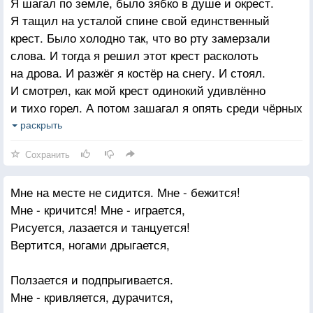
Я шагал по земле, было зябко в душе и окрест.
Может, самый главный стимул жизни
Я тащил на усталой спине свой единственный
В горькой истине, что смертны мы.
крест. Было холодно так, что во рту замерзали
слова. И тогда я решил этот крест расколоть
на дрова. И разжёг я костёр на снегу. И стоял.
И смотрел, как мой крест одинокий удивлённо
и тихо горел. А потом зашагал я опять среди чёрных
полей. Нет креста за спиной без него мне ещё
раскрыть
тяжелей.
Сохранить
Мне на месте не сидится. Мне - бежится!
Мне - кричится! Мне - играется,
Рисуется, лазается и танцуется!
Вертится, ногами дрыгается,
Ползается и подпрыгивается.
Мне - кривляется, дурачится,