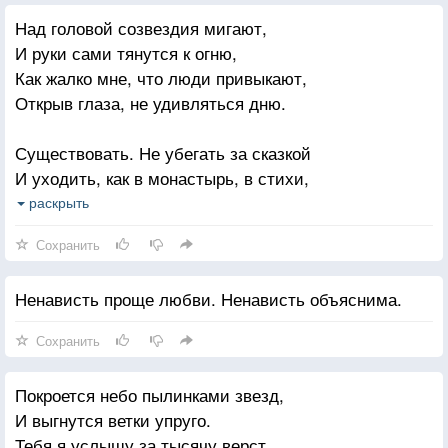
Люди земли, убейте войну
Над головой созвездия мигают,
Про кляните войну
И руки сами тянутся к огню,
Люди Земли!
Как жалко мне, что люди привыкают,
Мечту, пронесите через года
Открыв глаза, не удивляться дню.
И жизнью наполните,
Но о тех, кто уже не придет никогда,
Существовать. Не убегать за сказкой
Заклинаю Вас,
И уходить, как в монастырь, в стихи,
Люди ПОМНИТЕ!
Ловить Жар-птицу для жаркого с кашей,
раскрыть
А Золотую рыбку - для ухи..
Сохранить
Ненависть проще любви. Ненависть объяснима.
Сохранить
Покроется небо пылинками звезд,
И выгнутся ветки упруго.
Тебя я услышу за тысячу верст.