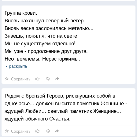
И научусь верить!
Группа крови.
Вновь нахлынул северный ветер.
Чуда моя, чуда,
Вновь весна заслонилась метелью...
Рада моя, рада,
Знаешь, понял я, что на свете
Хочешь, с тобой буду
Мы не существуем отдельно!
Весь выходной рядом?
Мы уже - продолжение друг друга.
Неотъемлемы. Нерасторжимы.
Хочешь, прижмись с лаской
Это - трудно и вовсе не трудно.
раскрыть
Мокрым своим носом.
Может, мы лишь поэтому живы...
Хочешь про снег сказку?
Сохранить
Сколько раз - (я поверить не смею)
Только живи, пёса!
Не случайно и не на вынос
Рядом с бронзой Героев, рискнувших собой в
Боль твоя становилась моею,
одночасье... должен высится памятник Женщине -
Кровь моя - твоей становилась!..
ждущей Любви... светлый памятник Женщине...
Только чаще (гораздо чаще!),
ждущей обычного Счастья.
Поднимаясь после падений,
Нёс к тебе я свои несчастья,
Сохранить
Неудачи нёс и потери.