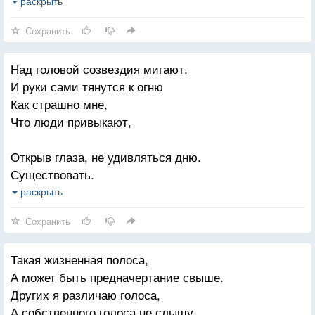
Улыбается и плачется,
раскрыть
Ерзается и поется, падается и встается!
Сохранить
Лично и со всеми вместе
Над головой созвездия мигают.
К небу хочется взлететь!
И руки сами тянутся к огню
Не сидится мне на месте...
Как страшно мне,
А чего на нем Сидеть?!
Что люди привыкают,
Открыв глаза, не удивляться дню.
Существовать.
Не убегать за сказкой.
раскрыть
И уходить, как в монастырь, в стихи.
Сохранить
Ловить Жар-птицу
Такая жизненная полоса,
Для жаркого с кашей.
А может быть предначертание свыше.
А Золотую рыбку —
Других я различаю голоса,
Для ухи.
А собственного голоса не слышу.