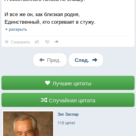
И все же он, как близкая родня,
Единственный, кто согревает в стужу.
До смерти будет он внутри меня.
раскрыть
Да и потом не вырвется наружу.
Сохранить
Пред.
След.
Лучшие цитаты
Случайная цитата
Зиг Зиглар
112 цитат