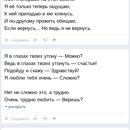
Я её только теперь ощущаю,
Человеку мало надо. Лишь бы дома кто-то ждал.
К ней припадаю и ею клянусь.
И по-другому прожить обещаю,
Если вернусь... Но ведь я не вернусь.
Сохранить
Я в глазах твоих утону — Можно?
Ведь в глазах твоих утонуть — счастье!
Подойду и скажу — Здравствуй!
Я люблю тебя очень — Сложно?
Нет не сложно это, а трудно.
Очень трудно любить — Веришь?
Подойду я к обрыву крутому
раскрыть
Падать буду — Поймать успеешь?
Сохранить
Ну, а если уеду — Напишешь?