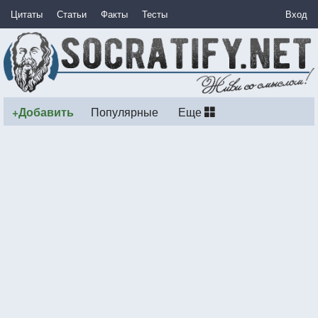
Цитаты
Статьи
Факты
Тесты
Вход
+Добавить
Популярные
Еще