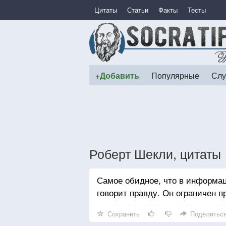
Цитаты
Статьи
Факты
Тесты
+Добавить
Популярные
Слу
Роберт Шекли, цитаты
Самое обидное, что в информац
говорит правду. Он ограничен п
Сохранить
Поделитьс