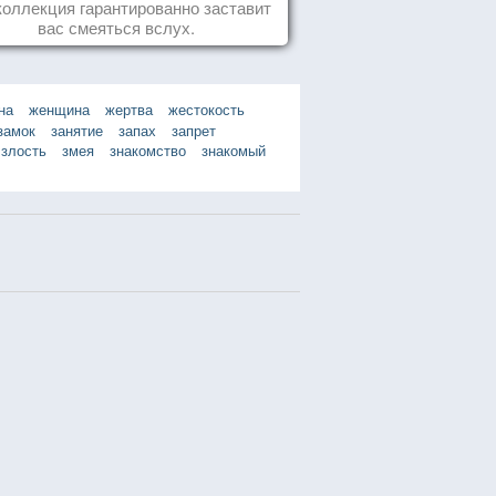
животных
коллекция гарантированно заставит
вас смеяться вслух.
на
женщина
жертва
жестокость
замок
занятие
запах
запрет
злость
змея
знакомство
знакомый