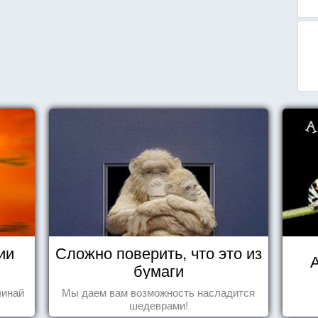
ии
Сложно поверить, что это из
А
бумаги
чинай
Мы даем вам возможность насладится
шедеврами!