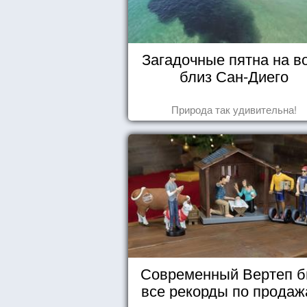
Загадочные пятна на в
близ Сан-Диего
Природа так удивительна!
Современный Вертеп б
все рекорды по продаж