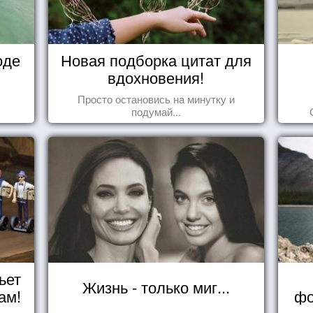
оде
Новая подборка цитат для
вдохновения!
Просто остановись на минутку и
подумай...
ьет
Жизнь - только миг...
ам!
фо