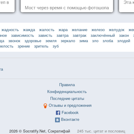
еп в
Эта 
Мост через время с помощью фотошопа
жадность
жажда
жалость
жара
желание
железо
желудок
же
нное
зависимость
зависть
завтра
завтрак
заключённый
закон
зда
звонок
здоровье
земля
зеркало
зима
зло
злоба
злодей
релость
зрение
зритель
зуб
та
Правила
Конфиденциальность
Последние цитаты
Отзывы и предложения
Facebook
Вконтакте
2026 © Socratify.Net, Сократифай
245 тыс. цитат и пословиц