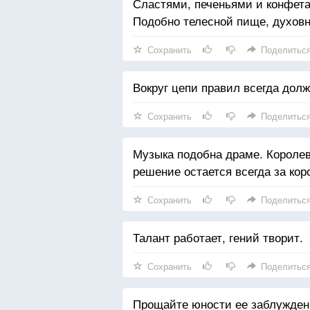
Сластями, печеньями и конфета
Подобно телесной пище, духовн
Сохранить
Поделитьс
Вокруг цепи правил всегда дол
Сохранить
Поделитьс
Музыка подобна драме. Королев
решение остается всегда за кор
Сохранить
Поделитьс
Талант работает, гений творит.
Сохранить
Поделитьс
Прощайте юности ее заблужден