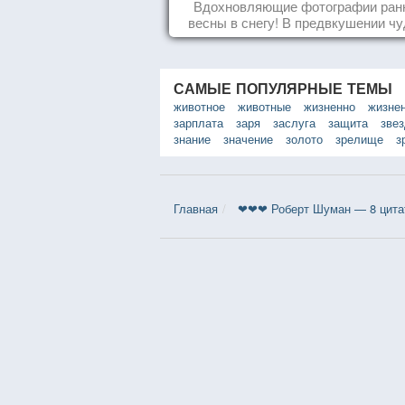
Вдохновляющие фотографии ран
весны в снегу! В предвкушении чуд
САМЫЕ ПОПУЛЯРНЫЕ ТЕМЫ
животное
животные
жизненно
жизне
зарплата
заря
заслуга
защита
зве
знание
значение
золото
зрелище
з
Главная
❤❤❤ Роберт Шуман — 8 цита