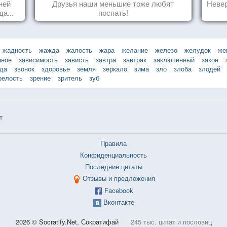
ней
Друзья наши меньшие тоже любят
Невер
а...
поспать!
жадность
жажда
жалость
жара
желание
железо
желудок
же
нное
зависимость
зависть
завтра
завтрак
заключённый
закон
зда
звонок
здоровье
земля
зеркало
зима
зло
злоба
злодей
релость
зрение
зритель
зуб
т
Правила
Конфиденциальность
Последние цитаты
Отзывы и предложения
Facebook
Вконтакте
2026 © Socratify.Net, Сократифай
245 тыс. цитат и пословиц