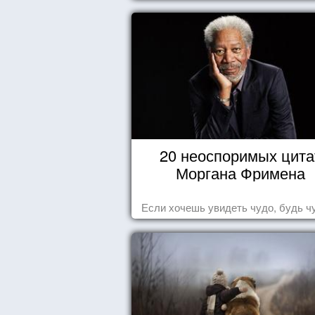
20 неоспоримых цита
Моргана Фримена
Если хочешь увидеть чудо, будь ч