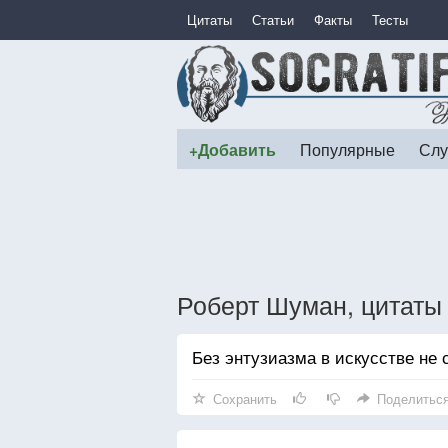
Цитаты
Статьи
Факты
Тесты
+Добавить
Популярные
Слу
Роберт Шуман, цитаты
Без энтузиазма в искусстве не 
Сохранить
Поделитьс