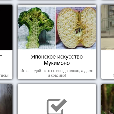
т
Японское искусство
Мукимоно
Игра с едой - это не всегда плохо, а даже
удом!
и красиво!