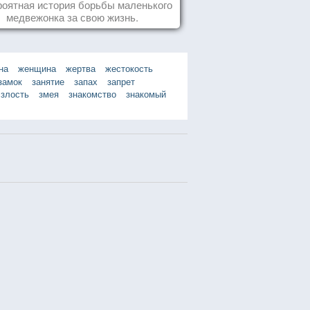
оятная история борьбы маленького
медвежонка за свою жизнь.
на
женщина
жертва
жестокость
замок
занятие
запах
запрет
злость
змея
знакомство
знакомый