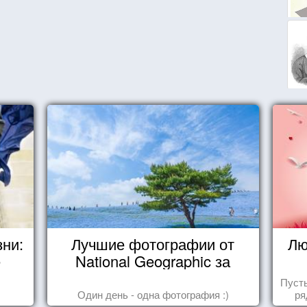
зни:
Лучшие фотографии от
Лю
е
National Geographic за
октябрь 2014
Пуст
Один день - одна фотография :)
ря