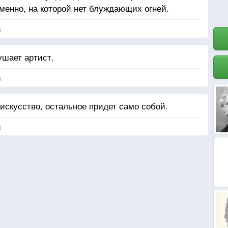
менно, на которой нет блуждающих огней.
я
ушает артист.
я
искусство, остальное придет само собой.
я