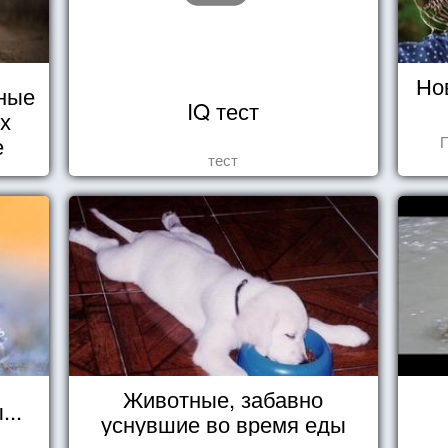
Но
ные
IQ тест
их
е
П
тест
Животные, забавно
..
уснувшие во время еды