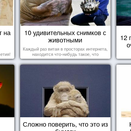
т на
10 удивительных снимков с
12 
животными
о
Каждый раз витая в просторах интернета,
етия!
находится что-нибудь такое, что
заставляет улыбнуться, удивиться,
восхититься...
Сложно поверить, что это из