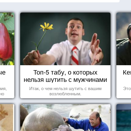
ые
Топ-5 табу, о которых
Ке
нельзя шутить с мужчинами
ния,
Итак, о чем нельзя шутить с вашим
Это
но
возлюбленным.
яли
у.