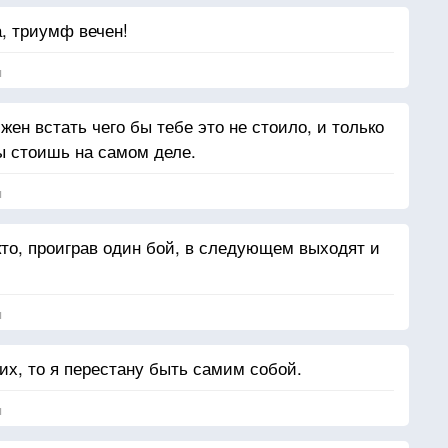
, триумф вечен!
я
жен встать чего бы тебе это не стоило, и только
ы стоишь на самом деле.
я
кто, проиграв один бой, в следующем выходят и
я
х, то я перестану быть самим собой.
я