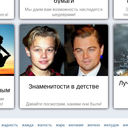
бумаги
Мы даем вам возможность насладится
Э
еса!
шедеврами!
по
Лу
Знаменитости в детстве
чным
ам
о!
Давайте посмотрим, какими они были!
жадность
жажда
жалость
жара
желание
железо
желудок
же