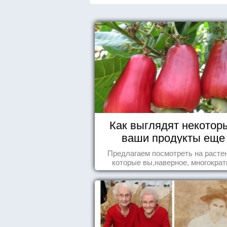
Как выглядят некотор
ваши продукты еще
живыми?
Предлагаем посмотреть на расте
которые вы,наверное, многократ
видели , но никогда не представл
себе, что употребляете их в пищ