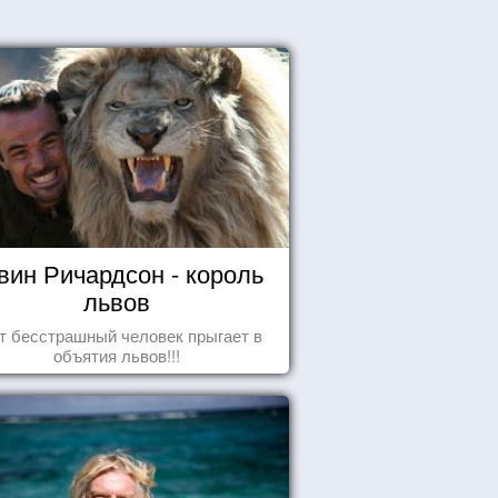
вин Ричардсон - король
львов
т бесстрашный человек прыгает в
объятия львов!!!