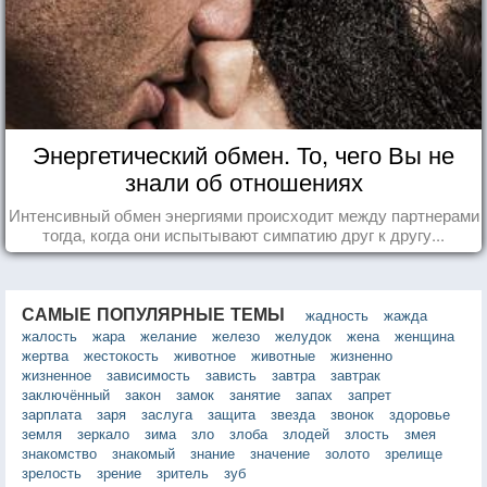
Энергетический обмен. То, чего Вы не
знали об отношениях
Интенсивный обмен энергиями происходит между партнерами
тогда, когда они испытывают симпатию друг к другу...
САМЫЕ ПОПУЛЯРНЫЕ ТЕМЫ
жадность
жажда
жалость
жара
желание
железо
желудок
жена
женщина
жертва
жестокость
животное
животные
жизненно
жизненное
зависимость
зависть
завтра
завтрак
заключённый
закон
замок
занятие
запах
запрет
зарплата
заря
заслуга
защита
звезда
звонок
здоровье
земля
зеркало
зима
зло
злоба
злодей
злость
змея
знакомство
знакомый
знание
значение
золото
зрелище
зрелость
зрение
зритель
зуб