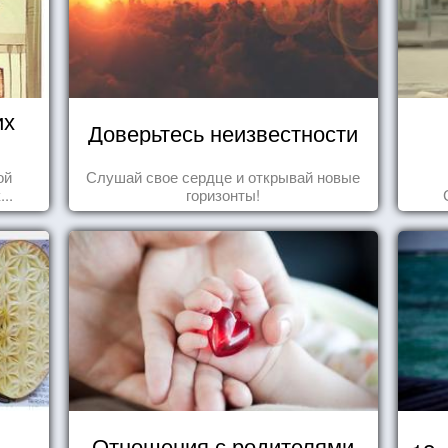
их
Доверьтесь неизвестности
ой
Слушай свое сердце и открывай новые
..
горизонты!
Отношения с родителями