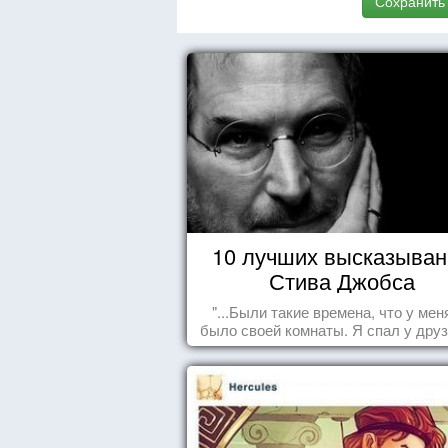
Сохранить
10 лучших высказыван
Стива Джобса
"...Были такие времена, что у мен
было своей комнаты. Я спал у друз
полу, а для того, чтобы купить ед
сдавал бутылки из под кока-кол