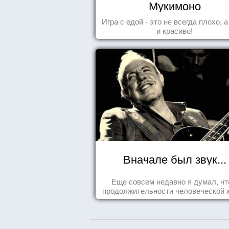
Мукимоно
Игра с едой - это не всегда плохо, 
и красиво!
Вначале был звук...
Еще совсем недавно я думал, чт
продолжительности человеческой 
заложена какая-то ошибка.