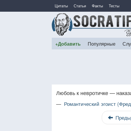
Цитаты
Статьи
Факты
Тесты
+Добавить
Популярные
Слу
Любовь к невротичке — наказ
—
Романтический эгоист (Фред
Преды