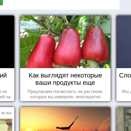
ий
Как выглядят некоторые
Сло
ваши продукты еще
живыми?
я не
Предлагаем посмотреть на растения,
Мы 
ей на
которые вы,наверное, многократно
ы -
видели , но никогда не представляли
ы"
себе, что употребляете их в пищу.