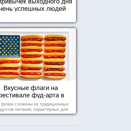
привычек выходного дня
чень успешных людей
Вкусные флаги на
фестивале фуд-арта в
Сиднее
 флаги сложены из традиционных
дуктов питания, характерных для
этих стран.