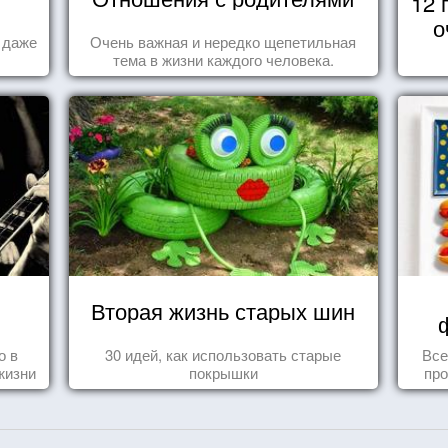
12 
о
а даже
Очень важная и нередко щепетильная
тема в жизни каждого человека.
Вторая жизнь старых шин
о в
30 идей, как использовать старые
Все
жизни
покрышки
про