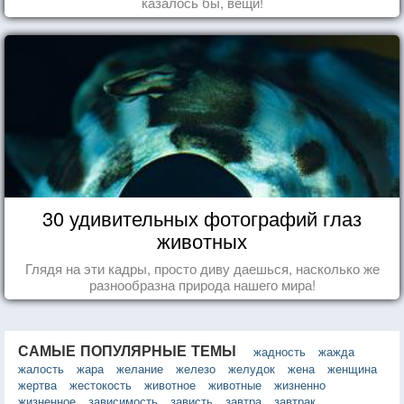
казалось бы, вещи!
30 удивительных фотографий глаз
животных
Глядя на эти кадры, просто диву даешься, насколько же
разнообразна природа нашего мира!
САМЫЕ ПОПУЛЯРНЫЕ ТЕМЫ
жадность
жажда
жалость
жара
желание
железо
желудок
жена
женщина
жертва
жестокость
животное
животные
жизненно
жизненное
зависимость
зависть
завтра
завтрак