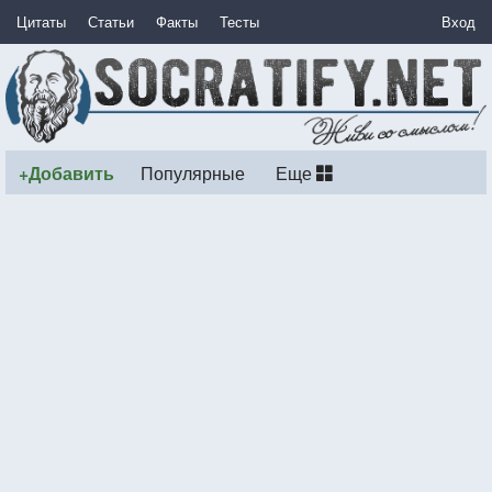
Цитаты
Статьи
Факты
Тесты
Вход
+Добавить
Популярные
Еще