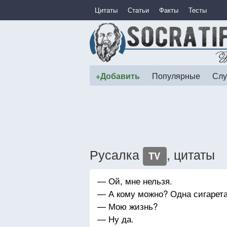
Цитаты
Статьи
Факты
Тесты
+Добавить
Популярные
Слу
Русалка
, цитаты
TV
— Ой, мне нельзя.
— А кому можно? Одна сигарета
— Мою жизнь?
— Ну да.