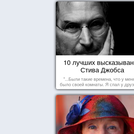
10 лучших высказыван
Стива Джобса
"...Были такие времена, что у мен
было своей комнаты. Я спал у друз
полу, а для того, чтобы купить ед
сдавал бутылки из под кока-кол