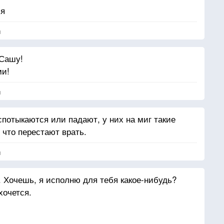
ся
я
 Сашу!
ми!
я
спотыкаются или падают, у них на миг такие
 что перестают врать.
я
 Хочешь, я исполню для тебя какое-нибудь?
хочется.