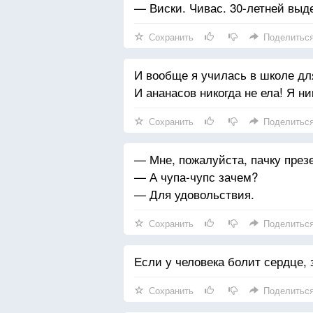
— Виски. Чивас. 30-летней выд
Сохранить
Поделитьс
И вообще я училась в школе дл
И ананасов никогда не ела! Я н
Сохранить
Поделитьс
— Мне, пожалуйста, пачку презе
— А чупа-чупс зачем?
— Для удовольствия.
Сохранить
Поделитьс
Если у человека болит сердце, 
Сохранить
Поделитьс