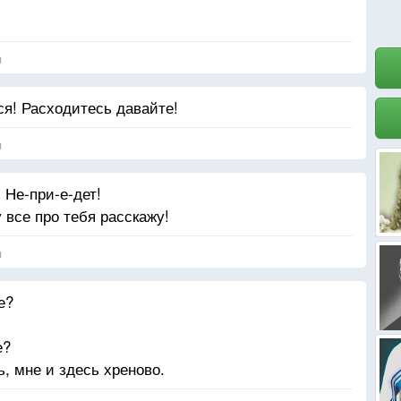
я
ся! Расходитесь давайте!
я
Не-при-е-дет!
 все про тебя расскажу!
я
е?
е?
, мне и здесь хреново.