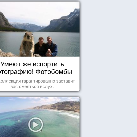
Умеют же испортить
тографию! Фотобомбы
животных
коллекция гарантированно заставит
вас смеяться вслух.