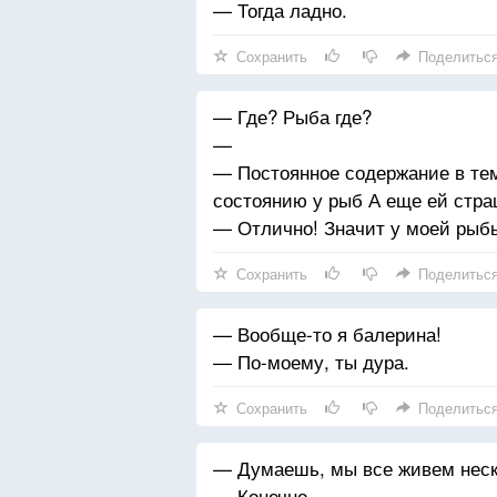
— Тогда ладно.
Сохранить
Поделитьс
— Где? Рыба где?
—
— Постоянное содержание в те
состоянию у рыб А еще ей стра
— Отлично! Значит у моей рыб
Сохранить
Поделитьс
— Вообще-то я балерина!
— По-моему, ты дура.
Сохранить
Поделитьс
— Думаешь, мы все живем неск
— Конечно.