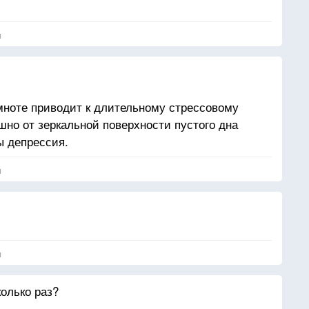
я
мноте приводит к длительному стрессовому
шно от зеркальной поверхности пустого дна
ы депрессия.
я
я
олько раз?