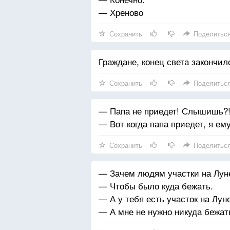
— Хреново
Сохранить
Поделитьс
Граждане, конец света закончил
Сохранить
Поделитьс
— Папа не приедет! Слышишь?! 
— Вот когда папа приедет, я ему
Сохранить
Поделитьс
— Зачем людям участки на Лун
— Чтобы было куда бежать.
— А у тебя есть участок на Лун
— А мне не нужно никуда бежать