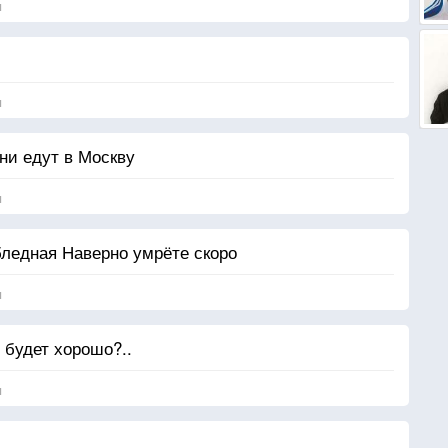
я
я
ни едут в Москву
я
ледная Наверно умрёте скоро
я
 будет хорошо?..
я