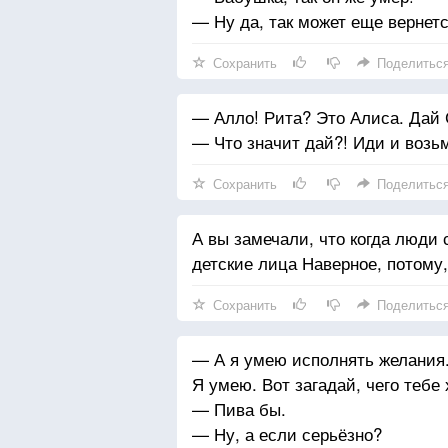
— Ну да, так может еще вернет
Сохранить
Поделитьс
— Алло! Рита? Это Алиса. Дай
— Что значит дай?! Иди и возь
Сохранить
Поделитьс
А вы замечали, что когда люди 
детские лица Наверное, потому,
Сохранить
Поделитьс
— А я умею исполнять желания.
Я умею. Вот загадай, чего тебе 
— Пива бы.
— Ну, а если серьёзно?