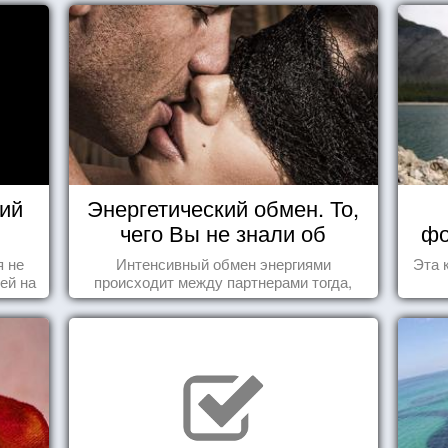
ий
Энергетический обмен. То,
чего Вы не знали об
фо
отношениях
я не
Интенсивный обмен энергиями
Эта 
ей на
происходит между партнерами тогда,
ы -
когда они испытывают симпатию друг к
ы"
другу...