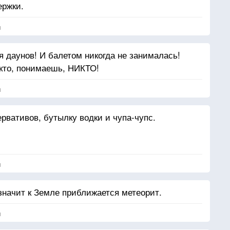
ержки.
я
я даунов! И балетом никогда не занималась!
икто, понимаешь, НИКТО!
я
рвативов, бутылку водки и чупа-чупс.
я
значит к Земле приближается метеорит.
я