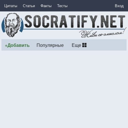
Цитаты
Статьи
Факты
Тесты
Вход
+Добавить
Популярные
Еще