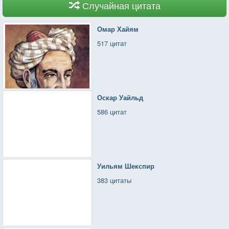
Случайная цитата
Омар Хайям
517 цитат
Оскар Уайльд
586 цитат
Уильям Шекспир
383 цитаты