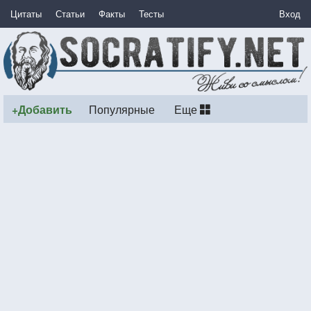
Цитаты
Статьи
Факты
Тесты
Вход
+Добавить
Популярные
Еще