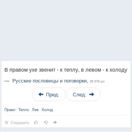
В правом ухе звенит - к теплу, в левом - к холоду
—
Русские пословицы и поговорки,
35 376 шт.
Пред.
След.
Право
Тепло
Лев
Холод
Сохранить