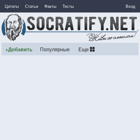
Цитаты
Статьи
Факты
Тесты
Вход
+Добавить
Популярные
Еще