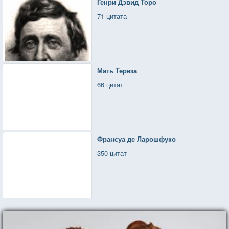
Генри Дэвид Торо
71 цитата
Мать Тереза
66 цитат
Франсуа де Ларошфуко
350 цитат