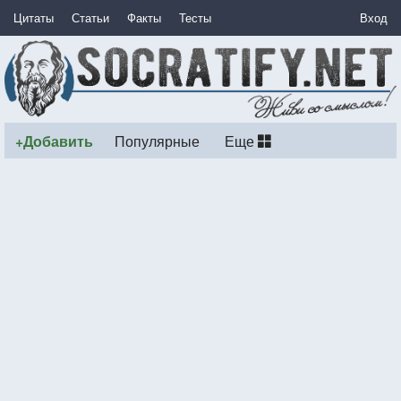
Цитаты
Статьи
Факты
Тесты
Вход
+Добавить
Популярные
Еще