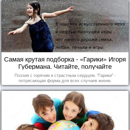
Самая крутая подборка - «Гарики» Игоря
Губермана. Читайте, получайте
удовольствие!
Поэзия с горячим и страстным сердцем. "Гарики" -
потрясающая форма для всех случаев жизни.