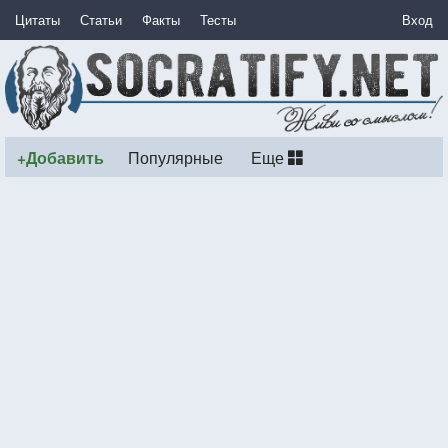
Цитаты
Статьи
Факты
Тесты
Вход
+Добавить
Популярные
Еще