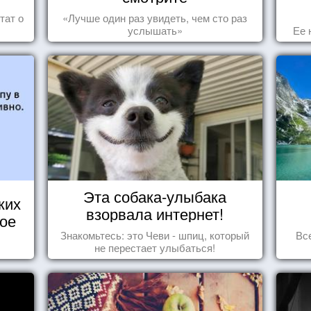
тат о
«Лучше один раз увидеть, чем сто раз
услышать»
Ее 
Эта собака-улыбака
ких
взорвала интернет!
кое
Знакомьтесь: это Чеви - шпиц, который
Вс
не перестает улыбаться!