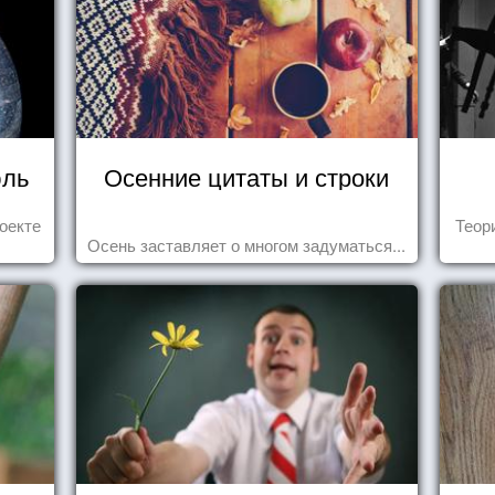
юль
Осенние цитаты и строки
оекте
Теор
Осень заставляет о многом задуматься...