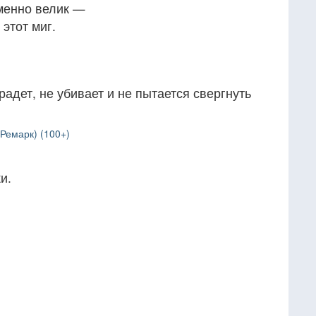
зменно велик —
 этот миг.
крадет, не убивает и не пытается свергнуть
Ремарк) (100+)
и.