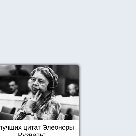
 лучших цитат Элеоноры
Рузвельт