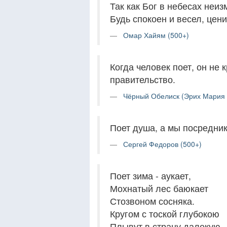
Так как Бог в небесах неи
Будь спокоен и весел, цени
Омар Хайям (500+)
Когда человек поет, он не 
правительство.
Чёрный Обелиск (Эрих Мария 
Поет душа, а мы посредник
Сергей Федоров (500+)
Поет зима - аукает,
Мохнатый лес баюкает
Стозвоном сосняка.
Кругом с тоской глубокою
Плывут в страну далекую