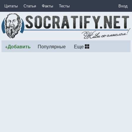
Цитаты
Статьи
Факты
Тесты
Вход
+Добавить
Популярные
Еще