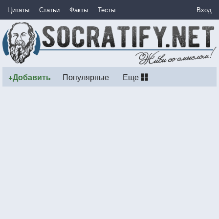
Цитаты
Статьи
Факты
Тесты
Вход
+Добавить
Популярные
Еще