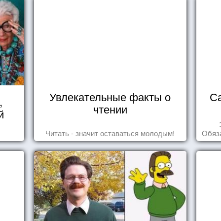
Увлекательные факты о
С
,
чтении
й
Читать - значит оставаться молодым!
Обяза
по