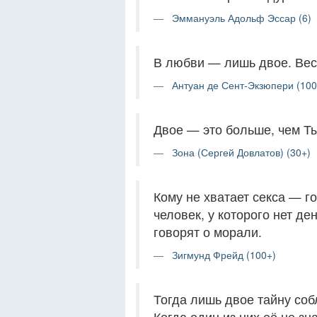
Эммануэль Адольф Эссар (6)
В любви — лишь двое. Вес
Антуан де Сент-Экзюпери (100
Двое — это больше, чем Т
Зона (Сергей Довлатов) (30+)
Кому не хватает секса — го
человек, у которого нет де
говорят о морали.
Зигмунд Фрейд (100+)
Тогда лишь двое тайну со
Когда один из них её не зна