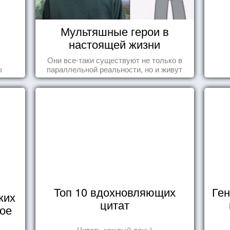
Мультяшные герои в
настоящей жизни
Они все-таки существуют не только в
ы
параллельной реальности, но и живут
среди нас с вами.
Топ 10 вдохновляющих
Ген
ких
цитат
кое
Читать каждый день!