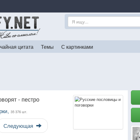
чайная цитата
Темы
С картинками
оворят - пестро
рки,
35 376 шт.
Следующая