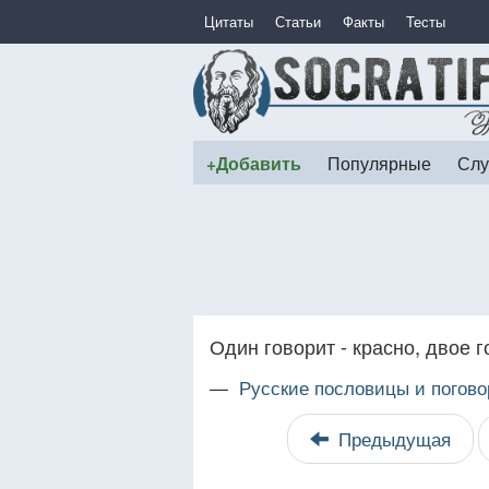
Цитаты
Статьи
Факты
Тесты
+Добавить
Популярные
Слу
Один говорит - красно, двое г
—
Русские пословицы и погово
Предыдущая