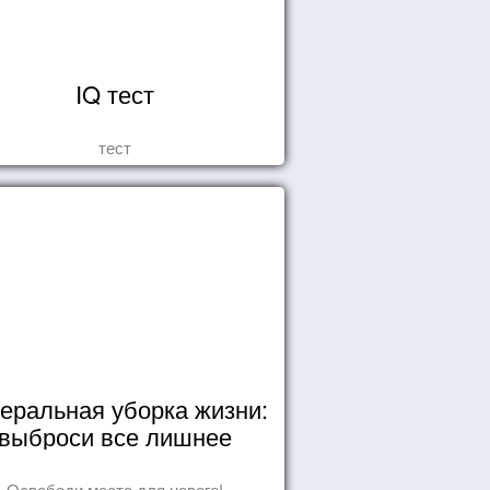
IQ тест
тест
еральная уборка жизни:
выброси все лишнее
Освободи место для нового!