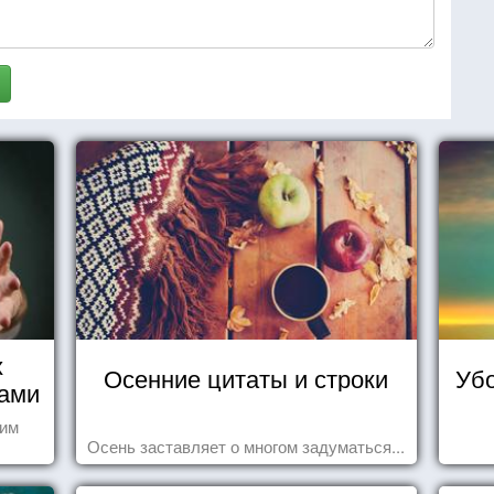
х
Осенние цитаты и строки
Убо
нами
шим
Осень заставляет о многом задуматься...