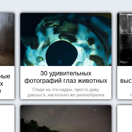
30 удивительных
ные
фотографий глаз животных
выс
их
е
Глядя на эти кадры, просто диву
даешься, насколько же разнообразна
природа нашего мира!