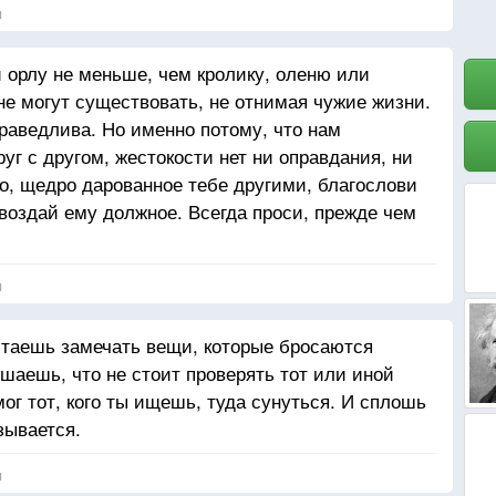
я
и орлу не меньше, чем кролику, оленю или
не могут существовать, не отнимая чужие жизни.
праведлива. Но именно потому, что нам
уг с другом, жестокости нет ни оправдания, ни
то, щедро дарованное тебе другими, благослови
 воздай ему должное. Всегда проси, прежде чем
я
стаешь замечать вещи, которые бросаются
ешаешь, что не стоит проверять тот или иной
мог тот, кого ты ищешь, туда сунуться. И сплошь
зывается.
я