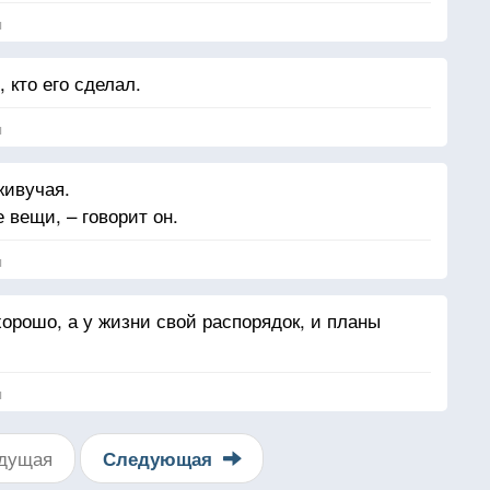
я
 кто его сделал.
я
живучая.
 вещи, – говорит он.
я
 хорошо, а у жизни свой распорядок, и планы
я
дущая
Следующая