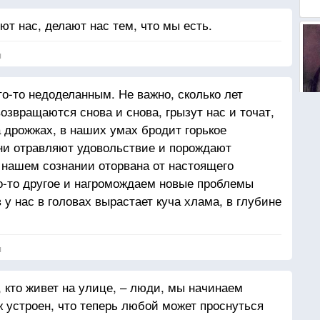
т нас, делают нас тем, что мы есть.
я
что-то недоделанным. Не важно, сколько лет
озвращаются снова и снова, грызут нас и точат,
на дрожжах, в наших умах бродит горькое
Они отравляют удовольствие и порождают
в нашем сознании оторвана от настоящего
то-то другое и нагромождаем новые проблемы
 у нас в головах вырастает куча хлама, в глубине
димый, но оттого не менее опасный. В любую
, и пожар уничтожит безопасный маленький
я
ить все это время.
 благими намерениями
, кто живет на улице, – люди, мы начинаем
ж устроен, что теперь любой может проснуться