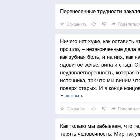
Перенесенные трудности закаляю
Сохранить
Поделитьс
Ничего нет хуже, как оставить 
прошло, – незаконченные дела в
как зубная боль, и на них, как 
ядовитое зелье: вина и стыд. 
неудовлетворенность, которая 
источника, так что мы виним ч
поверх старых. И в конце концов
которой – тлеющий уголь, неви
раскрыть
минуту может полыхнуть пламя
Сохранить
Поделитьс
мирок, в котором мы пытались ж
И все хорошее в нас останется
Как только мы забываем, что те
терять человечность. Мир так у