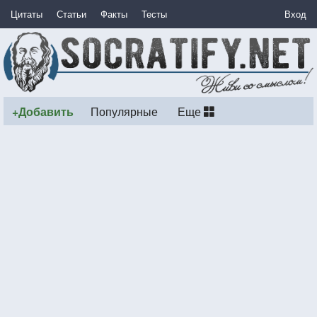
Цитаты
Статьи
Факты
Тесты
Вход
+Добавить
Популярные
Еще