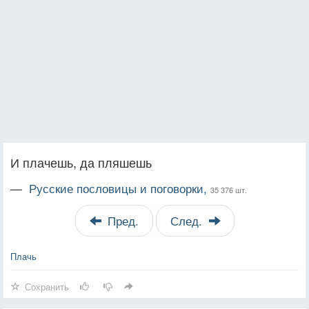
И плачешь, да пляшешь
—
Русские пословицы и поговорки,
35 376 шт.
Пред.
След.
Плачь
Сохранить