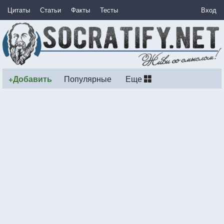
Цитаты
Статьи
Факты
Тесты
Вход
+Добавить
Популярные
Еще