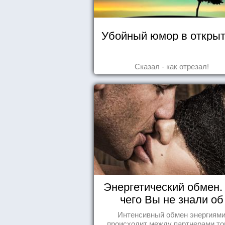
Убойный юмор в открыт
Сказал - как отрезал!
Энергетический обмен. 
чего Вы не знали об
отношениях
Интенсивный обмен энергиям
происходит между партнерами тог