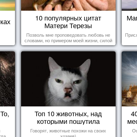
10 популярных цитат
Ма
ках
Матери Терезы
Позволь мне проповедовать любовь не
Прис
словами, но примером моей жизни, силой
влечения, воодушевляющим влиянием ...
То,
Топ 10 животных, над
4
которыми пошутила
ме
природа
и
Говорят, животные похожи на своих
О
да,
хозяев)