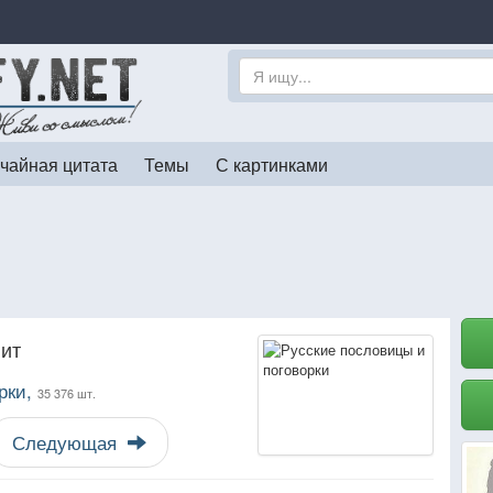
чайная цитата
Темы
С картинками
нит
рки,
35 376 шт.
Следующая