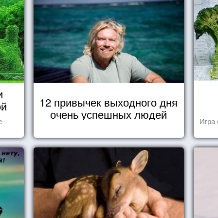
и
12 привычек выходного дня
ой
очень успешных людей
е
Игра 