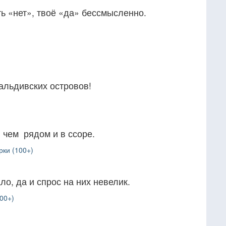
ть «нет», твоё «да» бессмысленно.
альдивских островов!
 чем рядом и в ссоре.
рки (100+)
ло, да и спрос на них невелик.
00+)