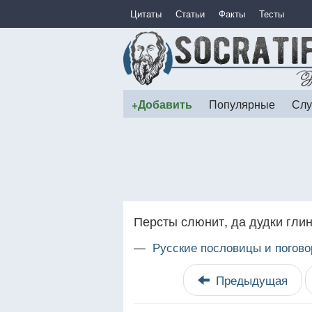
Цитаты
Статьи
Факты
Тесты
+Добавить
Популярные
Слу
Персты слюнит, да дудки гли
—
Русские пословицы и погово
Предыдущая