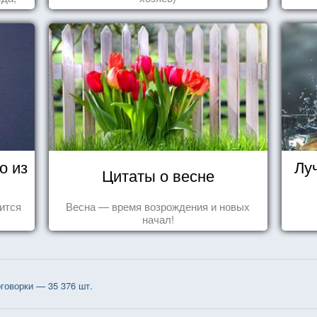
уг к
о из
Лу
Цитаты о весне
ится
Весна — время возрождения и новых
начал!
говорки — 35 376 шт.