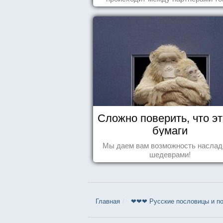
когда они испытывают симпатию др
другу...
Сложно поверить, что эт
бумаги
Мы даем вам возможность наслад
шедеврами!
Главная
❤❤❤ Русские пословицы и по