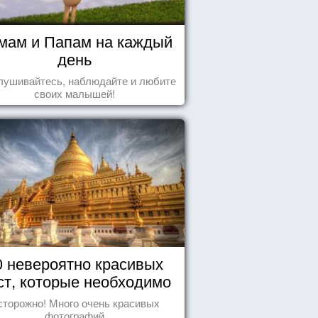
мам и Папам на каждый
день
лушивайтесь, наблюдайте и любите
своих малышей!
0 невероятно красивых
ст, которые необходимо
увидеть пока вы живы
сторожно! Много очень красивых
фотографий