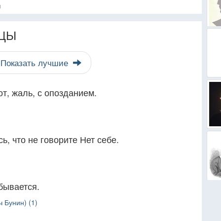
я
ЦЫ
Показать лучшие
т, жаль, с опозданием.
ь, что не говорите Нет себе.
абывается.
 Бунин) (1)