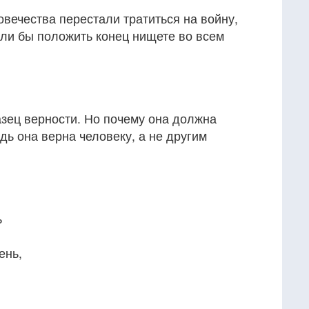
вечества перестали тратиться на войну,
гли бы положить конец нищете во всем
азец верности. Но почему она должна
ь она верна человеку, а не другим
ь
ень,