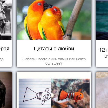
Фрая
Цитаты о любви
12 
о
гда
Любовь - всего лишь химия или нечто
большее?