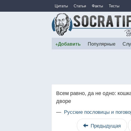
Цитаты
Статьи
Факты
Тесты
+Добавить
Популярные
Слу
Всем равно, да не одно: кошка
дворе
—
Русские пословицы и погово
Предыдущая