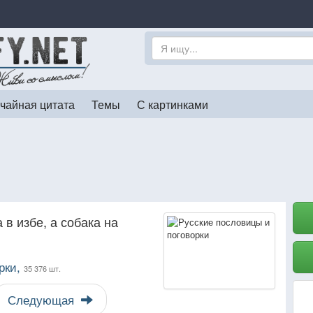
чайная цитата
Темы
С картинками
 в избе, а собака на
рки,
35 376 шт.
Следующая