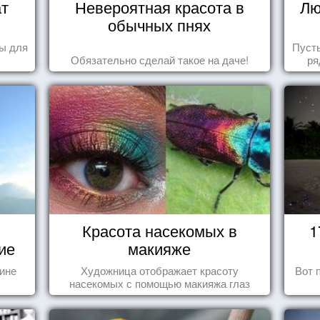
ат
Невероятная красота в
Лю
обычных пнях
ы для
Пуст
Обязательно сделай такое на даче!
ря
Красота насекомых в
1
ие
макияже
тине
Художница отображает красоту
Вот 
насекомых с помощью макияжа глаз