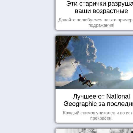
Эти старички разруш
ваши возрастные
стереотипы
Давайте полюбуемся на эти пример
подражания!
Лучшее от National
Geographic за последн
пару лет
Каждый снимок уникален и по ис
прекрасен!