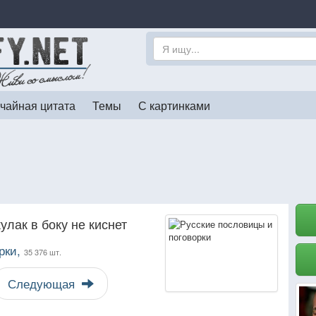
чайная цитата
Темы
С картинками
кулак в боку не киснет
рки,
35 376 шт.
Следующая