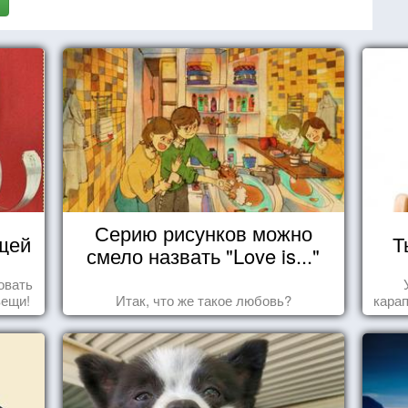
Серию рисунков можно
щей
Т
смело назвать "Love is..."
овать
вещи!
Итак, что же такое любовь?
карап