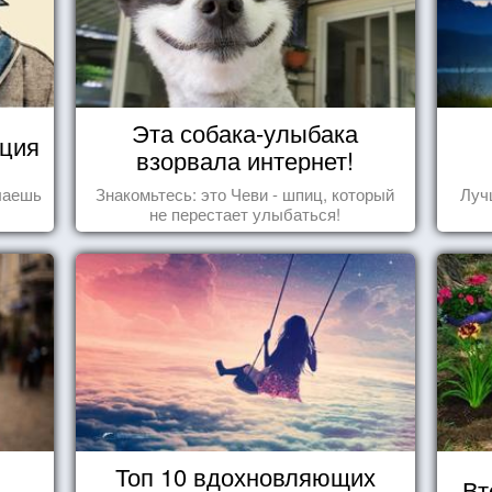
Эта собака-улыбака
уция
взорвала интернет!
елаешь
Знакомьтесь: это Чеви - шпиц, который
Луч
не перестает улыбаться!
Топ 10 вдохновляющих
Вт