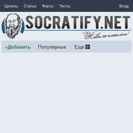
Цитаты
Статьи
Факты
Тесты
Вход
+Добавить
Популярные
Еще