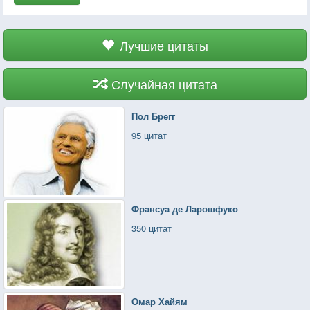
Лучшие цитаты
Случайная цитата
Пол Брегг
95 цитат
Франсуа де Ларошфуко
350 цитат
Омар Хайям