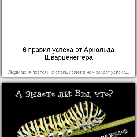
6 правил успеха от Арнольда
Шварценеггера
Люди меня постоянно спрашивают в чем секрет успеха...