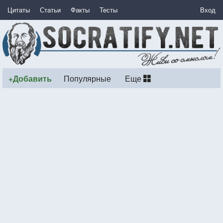
Цитаты
Статьи
Факты
Тесты
Вход
+Добавить
Популярные
Еще