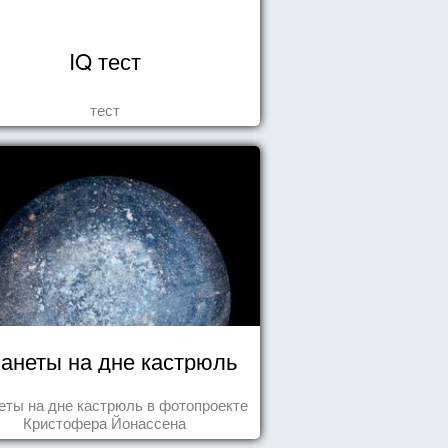
IQ тест
тест
анеты на дне кастрюль
еты на дне кастрюль в фотопроекте
Кристофера Йонассена