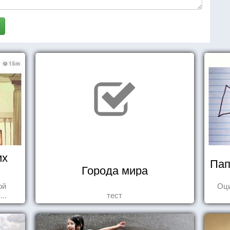
их
Пап
Города мира
ой
Оц
..
тест