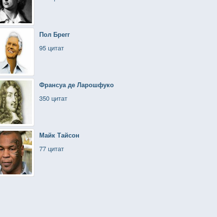
Пол Брегг
95 цитат
Франсуа де Ларошфуко
350 цитат
Майк Тайсон
77 цитат