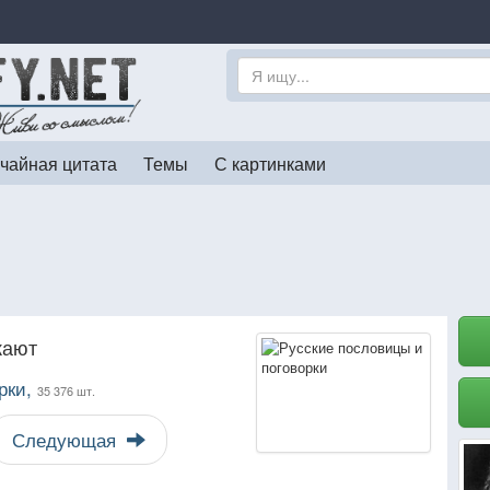
чайная цитата
Темы
С картинками
кают
рки,
35 376 шт.
Следующая