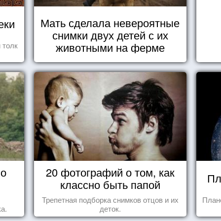
Мать сделала невероятные
еки
снимки двух детей с их
животными на ферме
 толк
 о
20 фотографий о том, как
Пл
классно быть папой
Трепетная подборка снимков отцов и их
План
а.
деток.