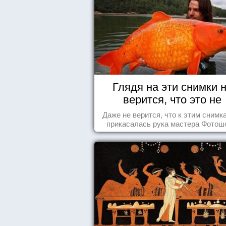
Глядя на эти снимки 
верится, что это не
Фотошоп!
Даже не верится, что к этим снимк
прикасалась рука мастера Фотош