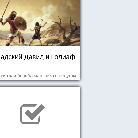
надский Давид и Голиаф
роятная борьба мальчика с недугом