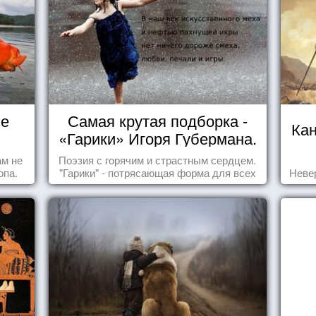
не
Самая крутая подборка -
Ка
«Гарики» Игоря Губермана.
Читайте, получайте
ам не
Поэзия с горячим и страстным сердцем.
удовольствие!
опа.
"Гарики" - потрясающая форма для всех
Неве
случаев жизни.