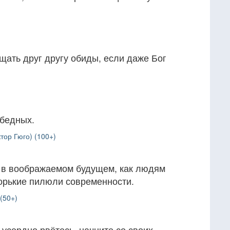
ощать друг другу обиды, если даже Бог
 бедных.
тор Гюго) (100+)
 в воображаемом будущем, как людям
горькие пилюли современности.
(50+)
 усердно рвётесь, начните со своих