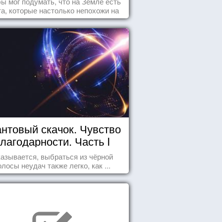
бы мог подумать, что на Земле есть
а, которые настолько непохожи на
ычные для человечества пейзажи,
 кажутся и вовсе инопланетными!
нтовый скачок. Чувство
лагодарности. Часть I
азывается, выбраться из чёрной
олосы неудач также легко, как ...