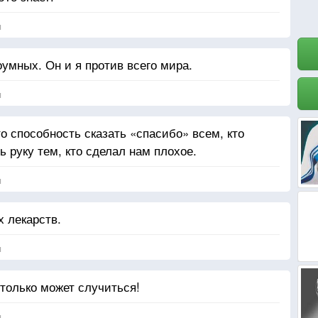
я
умных. Он и я против всего мира.
я
о способность сказать «спасибо» всем, кто
ь руку тем, кто сделал нам плохое.
я
х лекарств.
я
только может случиться!
я