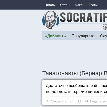
Цитаты
Статьи
Факты
Тесты
+Добавить
Популярные
Слу
Танатонавты (Бернар 
Достаточно пообещать рай в в
легче глотать горькие пилюли 
Сохранить
Поделитьс