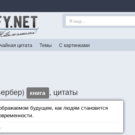
чайная цитата
Темы
С картинками
Вербер)
, цитаты
книга
оображаемом будущем, как людям становится
современности.
я