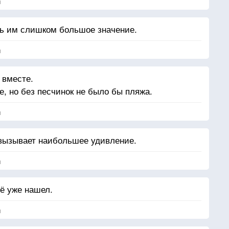
я
ть им слишком большое значение.
я
 вместе.
, но без песчинок не было бы пляжа.
я
 вызывает наибольшее удивление.
я
её уже нашел.
я