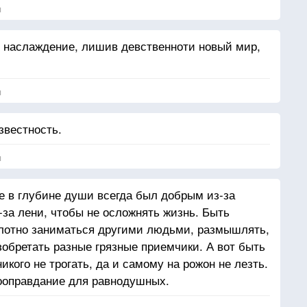
я
е наслаждение, лишив девственноти новый мир,
я
звестность.
я
же в глубине души всегда был добрым из-за
-за лени, чтобы не осложнять жизнь. Быть
плотно заниматься другими людьми, размышлять,
зобретать разные грязные приемчики. А вот быть
икого не трогать, да и самому на рожон не лезть.
мооправдание для равнодушных.