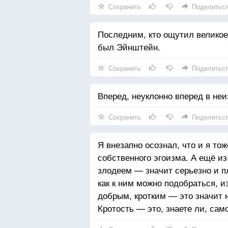
Сохранить
Поделитьс
Последним, кто ощутил велико
был Эйнштейн.
Сохранить
Поделитьс
Вперед, неуклонно вперед в неи
Сохранить
Поделитьс
Я внезапно осознал, что и я то
собственного эгоизма. А ещё из
злодеем — значит серьезно и 
как к ним можно подобраться, и
добрым, кротким — это значит н
Кротость — это, знаете ли, са