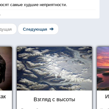
осят самые худшие неприятности.
я
дущая
Следующая
как
И
Взгляд с высоты