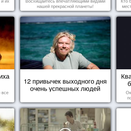
 и их
Восхищайтесь впечатляющими видами
Кто 
нашей прекрасной планеты!
мест
прив
что
иха
Ква
12 привычек выходного дня
б
очень успешных людей
 все
Ок
п