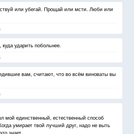
йствуй или убегай. Прощай или мсти. Люби или
я
 куда ударить побольнее.
я
редившие вам, считают, что во всём виноваты вы
я
был мой единственный, естественный способ
Когда умирает твой лучший друг, надо не выть
это знает.