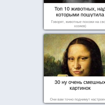
Топ 10 животных, на
которыми пошутила
природа
Говорят, животные похожи на св
хозяев)
30 ну очень смешны
картинок
Они вам точно поднимут настроен