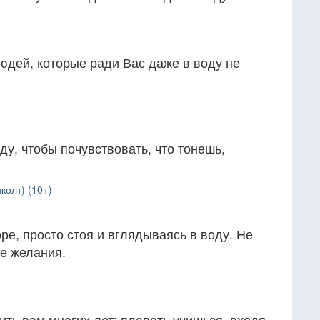
людей, которые ради Вас даже в воду не
ду, чтобы почувствовать, что тонешь,
колт) (10+)
ре, просто стоя и вглядываясь в воду. Не
е желания.
ить вам многих лет: плавать учишься, входя