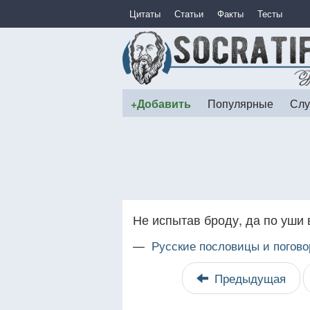
Цитаты
Статьи
Факты
Тесты
+Добавить
Популярные
Слу
Не испытав броду, да по уши 
—
Русские пословицы и погово
Предыдущая