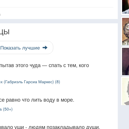
я
ЦЫ
Показать лучшие
пытав этого чуда — спать с тем, кого
 (Габриэль Гарсиа Маркес) (8)
е равно что лить воду в море.
а (50+)
ывало уши - людям позакладывало души.