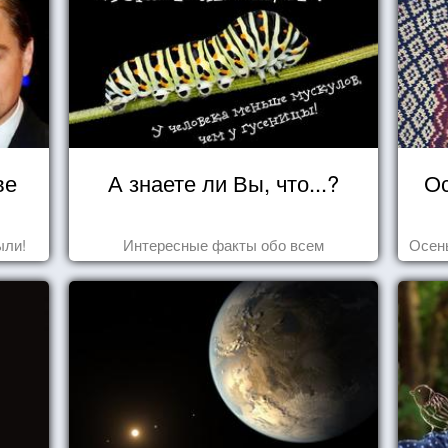
ве
А знаете ли Вы, что...?
Ос
ыли!
Интересные факты обо всем
Осень