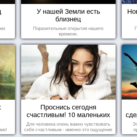
д
У нашей Земли есть
Но
близнец
оих
Поразительные открытия нашего
П
времени.
х
Проснись сегодня
счастливым! 10 маленьких
сде
радостей настоящего
Для человека очень важно чувствовать
Эт
Счастья
ие!
себя счастливым - именно это ощущение
п
дарит позитивные эмоции и превращает