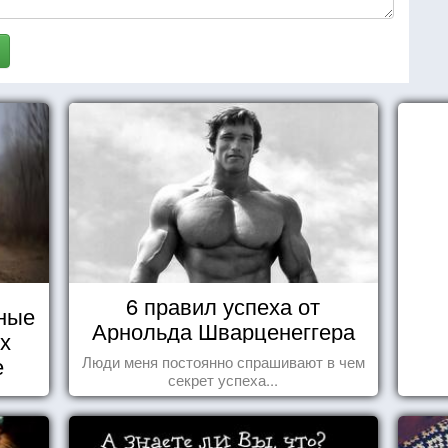
6 правил успеха от
ные
Арнольда Шварценеггера
их
е
Люди меня постоянно спрашивают в чем
секрет успеха...