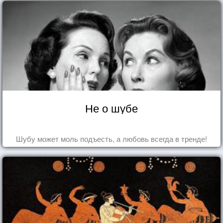
Не о шубе
Шубу может моль подъесть, а любовь всегда в тренде!