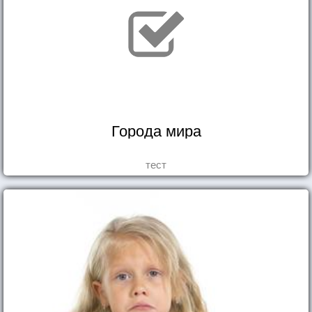
Города мира
тест