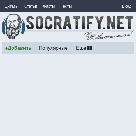
Цитаты
Статьи
Факты
Тесты
Вход
+Добавить
Популярные
Еще