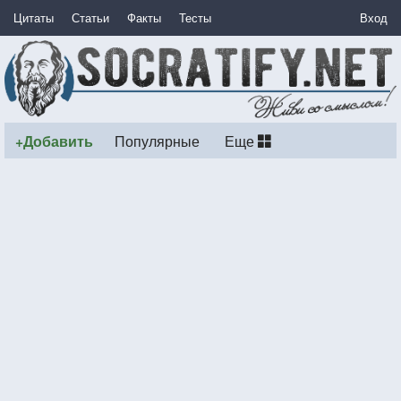
Цитаты
Статьи
Факты
Тесты
Вход
+Добавить
Популярные
Еще