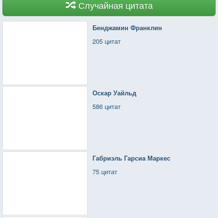
Случайная цитата
Бенджамин Франклин
205 цитат
Оскар Уайльд
586 цитат
Габриэль Гарсиа Маркес
75 цитат