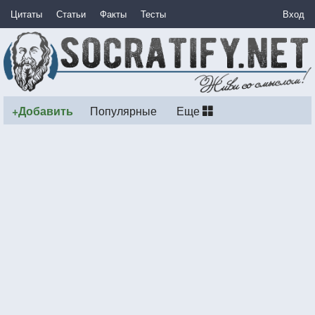
Цитаты
Статьи
Факты
Тесты
Вход
+Добавить
Популярные
Еще