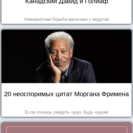
Канадский Давид и Голиаф
Невероятная борьба мальчика с недугом
20 неоспоримых цитат Моргана Фримена
Если хочешь увидеть чудо, будь чудом!