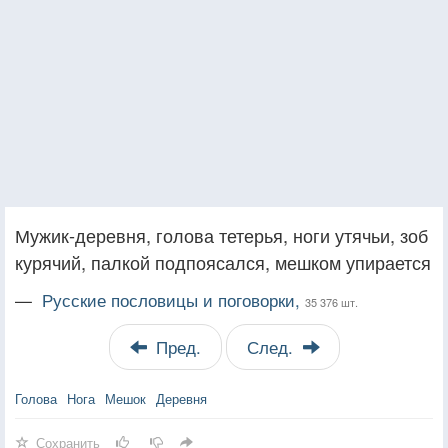
Мужик-деревня, голова тетерья, ноги утячьи, зоб
курячий, палкой подпоясался, мешком упирается
—
Русские пословицы и поговорки,
35 376 шт.
Пред.
След.
Голова
Нога
Мешок
Деревня
Сохранить