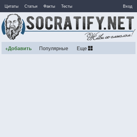
Цитаты
Статьи
Факты
Тесты
Вход
+Добавить
Популярные
Еще